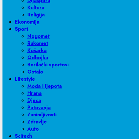
Dijaspora
Kultura
Religija
Ekonomija
Sport
Nogomet
Rukomet
Košarka
Odbojka
Borilački sportovi
Ostalo
Lifestyle
Moda i ljepota
Hrana
Djeca
Putovanja
Zanimljivosti
Zdravlje
Auto
Scitech