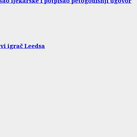
ao ljekarske i potpisao petogodišnji ugovor
vi igrač Leedsa