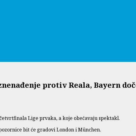
iznenađenje protiv Reala, Bayern doč
etvrtfinala Lige prvaka, a koje obećavaju spektakl.
e pozornice bit će gradovi London i München.