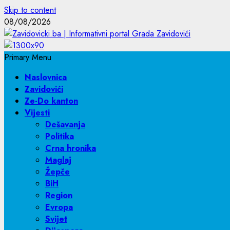
Skip to content
08/08/2026
Primary Menu
Naslovnica
Zavidovići
Ze-Do kanton
Vijesti
Dešavanja
Politika
Crna hronika
Maglaj
Žepče
BiH
Region
Evropa
Svijet