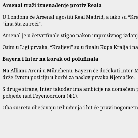
Arsenal traži iznenađenje protiv Reala
U Londonu će Arsenal ugostiti Real Madrid, a iako su “Kra
“ima šta za reći”.
Arsenal je u četvrtfinale stigao nakon impresivnog izdanja
Osim u Ligi prvaka, “Kraljevi” su u finalu Kupa Kralja i n
Bayern i Inter na korak od polufinala
Na Allianz Areni u Münchenu, Bayern će dočekati Inter Mil
drže čvrstu poziciju u borbi za naslov prvaka Njemačke.
S druge strane, Inter također ima ambicije na domaćem plan
pobjede nad Feyenoordom (4:1).
Oba susreta obećavaju uzbuđenja i bit će pravi nogometni 