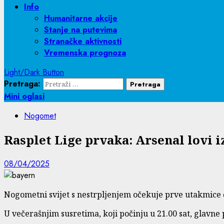
Info
Humanitarne akcije
Stanje na putevima
Stranačke aktivnosti
Vremenska prognoza
Light/Dark Button
Pretraga:
Mini oglasi
Nogomet
Rasplet Lige prvaka: Arsenal lovi 
08/04/2025
Nogometni svijet s nestrpljenjem očekuje prve utakmice č
U večerašnjim susretima, koji počinju u 21.00 sat, glavn