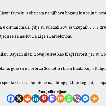
ljevi” favoriti, s obzirom na njihovu bogatu historiju u ov
 u osmini finala, gdje su svladali PSV sa ukupnih 9:3. S drug
atječu se za naslov La Lige s Barcelonom.
an. Bayern ulazi u ovaj susret kao blagi favorit, jer su u 
u, gdje su u borbi za Scudetto i blizu finala Kupa Italije.
spektakl za sve ljubitelje najelitnijeg klupskog natjecanja
Podijelite vijest: