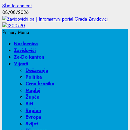
Skip to content
08/08/2026
Primary Menu
Naslovnica
Zavidovići
Ze-Do kanton
Vijesti
Dešavanja
Politika
Crna hronika
Maglaj
Žepče
BiH
Region
Evropa
Svijet