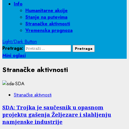
Info
Humanitarne akcije
Stanje na putevima
Stranačke aktivnosti
Vremenska prognoza
Light/Dark Button
Pretraga:
Mini oglasi
Stranačke aktivnosti
Stranačke aktivnosti
SDA: Trojka je saučesnik u opasnom
projektu gašenja Željezare i slabljenju
namjenske industrije