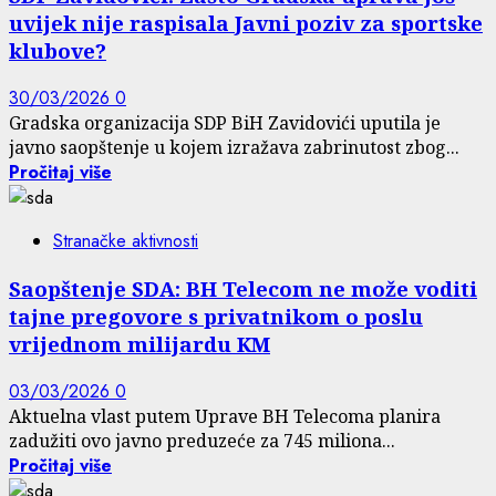
uvijek nije raspisala Javni poziv za sportske
klubove?
30/03/2026
0
Gradska organizacija SDP BiH Zavidovići uputila je
javno saopštenje u kojem izražava zabrinutost zbog...
Pročitaj više
Stranačke aktivnosti
Saopštenje SDA: BH Telecom ne može voditi
tajne pregovore s privatnikom o poslu
vrijednom milijardu KM
03/03/2026
0
Aktuelna vlast putem Uprave BH Telecoma planira
zadužiti ovo javno preduzeće za 745 miliona...
Pročitaj više