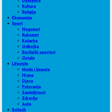
Dijaspora
Kultura
Religija
Ekonomija
Sport
Nogomet
Rukomet
Košarka
Odbojka
Borilački sportovi
Ostalo
Lifestyle
Moda i ljepota
Hrana
Djeca
Putovanja
Zanimljivosti
Zdravlje
Auto
Scitech