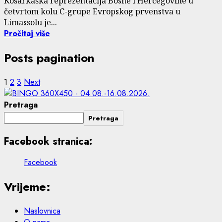
Košarkaška reprezentacija Bosne i Hercegovine u
četvrtom kolu C-grupe Evropskog prvenstva u
Limassolu je...
Pročitaj više
Posts pagination
1
2
3
Next
Pretraga
Pretraga
Facebook stranica:
Facebook
Vrijeme:
Naslovnica