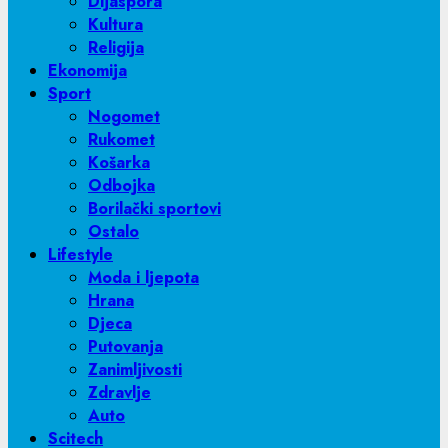
Dijaspora
Kultura
Religija
Ekonomija
Sport
Nogomet
Rukomet
Košarka
Odbojka
Borilački sportovi
Ostalo
Lifestyle
Moda i ljepota
Hrana
Djeca
Putovanja
Zanimljivosti
Zdravlje
Auto
Scitech