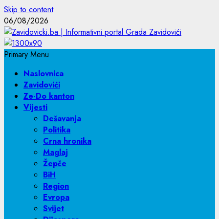
Skip to content
06/08/2026
Primary Menu
Naslovnica
Zavidovići
Ze-Do kanton
Vijesti
Dešavanja
Politika
Crna hronika
Maglaj
Žepče
BiH
Region
Evropa
Svijet