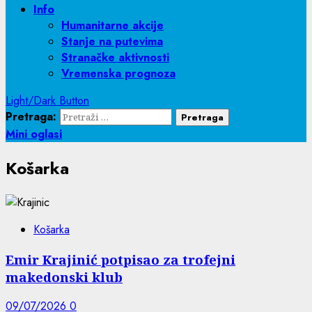
Info
Humanitarne akcije
Stanje na putevima
Stranačke aktivnosti
Vremenska prognoza
Light/Dark Button
Pretraga:
Mini oglasi
Košarka
Košarka
Emir Krajinić potpisao za trofejni
makedonski klub
09/07/2026
0