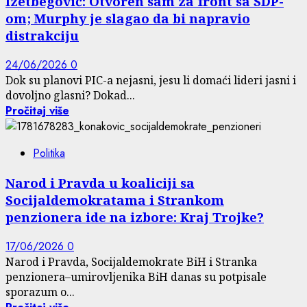
Izetbegović: Otvoren sam za front sa SDP-
om; Murphy je slagao da bi napravio
distrakciju
24/06/2026
0
Dok su planovi PIC-a nejasni, jesu li domaći lideri jasni i
dovoljno glasni? Dokad...
Pročitaj više
Politika
Narod i Pravda u koaliciji sa
Socijaldemokratama i Strankom
penzionera ide na izbore: Kraj Trojke?
17/06/2026
0
Narod i Pravda, Socijaldemokrate BiH i Stranka
penzionera–umirovljenika BiH danas su potpisale
sporazum o...