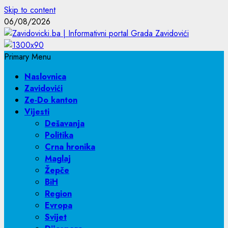
Skip to content
06/08/2026
Primary Menu
Naslovnica
Zavidovići
Ze-Do kanton
Vijesti
Dešavanja
Politika
Crna hronika
Maglaj
Žepče
BiH
Region
Evropa
Svijet