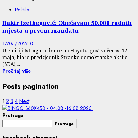
Politika
Bakir Izetbegović: Obećavam 50.000 radnih
mjesta u prvom mandatu
17/05/2026
0
U emisiji Istraga sedmice na Hayatu, gost večeras, 17.
maja, bio je predsjednik Stranke demokratske akcije
(SDA),...
Pročitaj više
Posts pagination
1
2
3
4
Next
Pretraga
Pretraga