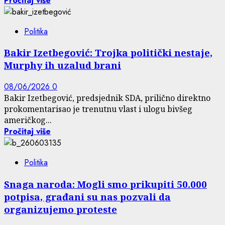
Pročitaj više
Politika
Bakir Izetbegović: Trojka politički nestaje,
Murphy ih uzalud brani
08/06/2026
0
Bakir Izetbegović, predsjednik SDA, prilično direktno
prokomentarisao je trenutnu vlast i ulogu bivšeg
američkog...
Pročitaj više
Politika
Snaga naroda: Mogli smo prikupiti 50.000
potpisa, građani su nas pozvali da
organizujemo proteste