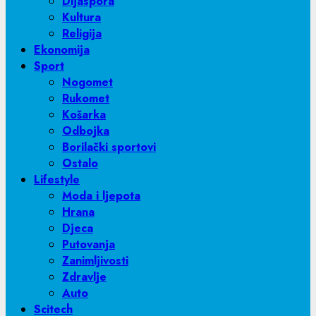
Dijaspora
Kultura
Religija
Ekonomija
Sport
Nogomet
Rukomet
Košarka
Odbojka
Borilački sportovi
Ostalo
Lifestyle
Moda i ljepota
Hrana
Djeca
Putovanja
Zanimljivosti
Zdravlje
Auto
Scitech