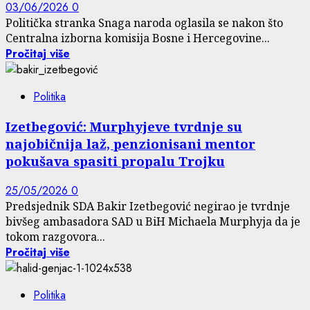
03/06/2026
0
Politička stranka Snaga naroda oglasila se nakon što
Centralna izborna komisija Bosne i Hercegovine...
Pročitaj više
Politika
Izetbegović: Murphyjeve tvrdnje su
najobičnija laž, penzionisani mentor
pokušava spasiti propalu Trojku
25/05/2026
0
Predsjednik SDA Bakir Izetbegović negirao je tvrdnje
bivšeg ambasadora SAD u BiH Michaela Murphyja da je
tokom razgovora...
Pročitaj više
Politika