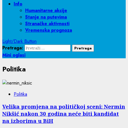
Info
Humanitarne akcije
Stanje na putevima
Stranačke aktivnosti
Vremenska prognoza
Light/Dark Button
Pretraga:
Mini oglasi
Politika
Politika
Velika promjena na političkoj sceni: Nermin
Nikšić nakon 30 godina neće biti kandidat
na izborima u BiH