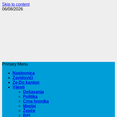
Skip to content
06/08/2026
Primary Menu
Naslovnica
Zavidovići
Ze-Do kanton
Vijesti
Dešavanja
Politika
Crna hronika
Maglaj
Žepče
BiH