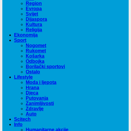
Region
Evropa
Svijet
Dijaspora
Kultura
Religija
Ekonomija
Sport
Nogomet
Rukomet
Košarka
Odbojka
Borilački sportovi
Ostalo
Lifestyle
Moda i ljepota
Hrana
Djeca
Putovanja
Zanimljivosti
Zdravlje
Auto
Scitech
Info
Humanitarne akcije