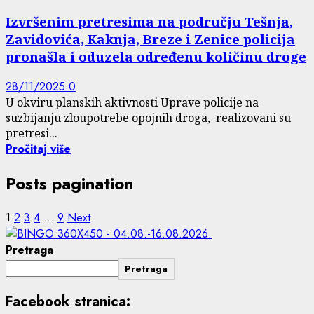
Izvršenim pretresima na području Tešnja,
Zavidovića, Kaknja, Breze i Zenice policija
pronašla i oduzela određenu količinu droge
28/11/2025
0
U okviru planskih aktivnosti Uprave policije na
suzbijanju zloupotrebe opojnih droga, realizovani su
pretresi...
Pročitaj više
Posts pagination
1
2
3
4
…
9
Next
Pretraga
Pretraga
Facebook stranica: