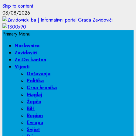
Skip to content
08/08/2026
Primary Menu
Naslovnica
Zavidovići
Ze-Do kanton
Vijesti
Dešavanja
Politika
Crna hronika
Maglaj
Žepče
BiH
Region
Evropa
Svijet