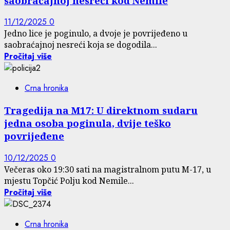
saobraćajnoj nesreći kod Nemile
11/12/2025
0
Jedno lice je poginulo, a dvoje je povrijeđeno u
saobraćajnoj nesreći koja se dogodila...
Pročitaj više
Crna hronika
Tragedija na M17: U direktnom sudaru
jedna osoba poginula, dvije teško
povrijeđene
10/12/2025
0
Večeras oko 19:30 sati na magistralnom putu M-17, u
mjestu Topčić Polju kod Nemile...
Pročitaj više
Crna hronika