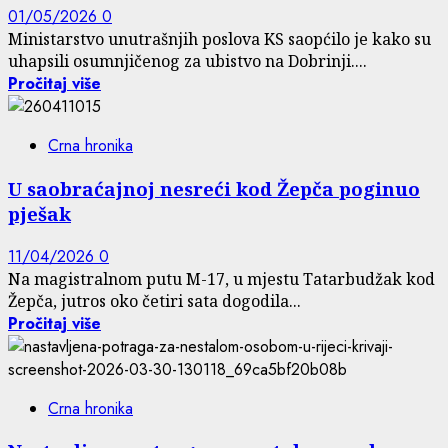
01/05/2026
0
Ministarstvo unutrašnjih poslova KS saopćilo je kako su
uhapsili osumnjičenog za ubistvo na Dobrinji....
Pročitaj više
Crna hronika
U saobraćajnoj nesreći kod Žepča poginuo
pješak
11/04/2026
0
Na magistralnom putu M-17, u mjestu Tatarbudžak kod
Žepča, jutros oko četiri sata dogodila...
Pročitaj više
Crna hronika