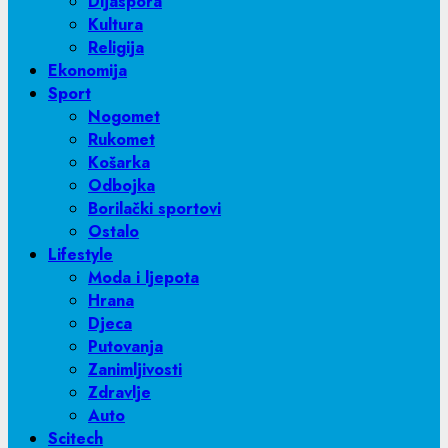
Dijaspora
Kultura
Religija
Ekonomija
Sport
Nogomet
Rukomet
Košarka
Odbojka
Borilački sportovi
Ostalo
Lifestyle
Moda i ljepota
Hrana
Djeca
Putovanja
Zanimljivosti
Zdravlje
Auto
Scitech