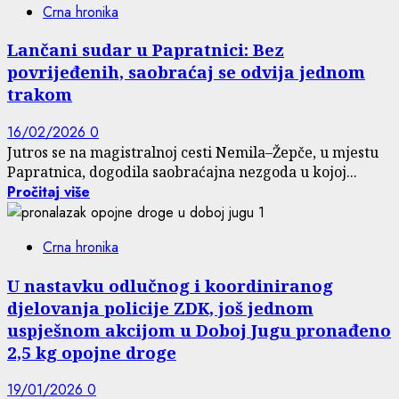
Crna hronika
Lančani sudar u Papratnici: Bez
povrijeđenih, saobraćaj se odvija jednom
trakom
16/02/2026
0
Jutros se na magistralnoj cesti Nemila–Žepče, u mjestu
Papratnica, dogodila saobraćajna nezgoda u kojoj...
Pročitaj više
Crna hronika
U nastavku odlučnog i koordiniranog
djelovanja policije ZDK, još jednom
uspješnom akcijom u Doboj Jugu pronađeno
2,5 kg opojne droge
19/01/2026
0