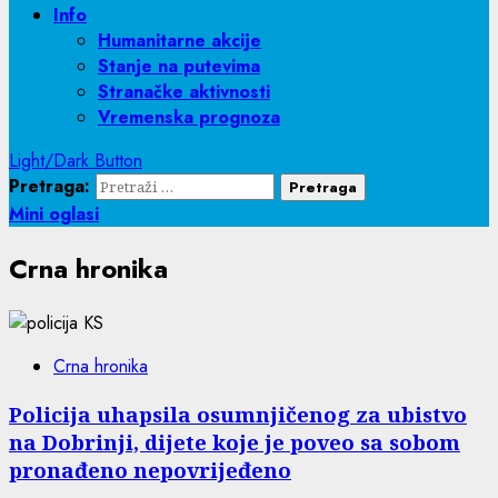
Info
Humanitarne akcije
Stanje na putevima
Stranačke aktivnosti
Vremenska prognoza
Light/Dark Button
Pretraga:
Mini oglasi
Crna hronika
Crna hronika
Policija uhapsila osumnjičenog za ubistvo
na Dobrinji, dijete koje je poveo sa sobom
pronađeno nepovrijeđeno