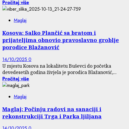
Pročitaj više
Maglaj
Kosova: Salko Plančić sa bratom i
prijateljima obnovio pravoslavno groblje
porodice Blažanović
14/10/2025
0
U mjestu Kosova na lokalitetu Buševci do početka
devedesetih godina živjela je porodica Blažanović,...
Pročitaj više
Maglaj
Maglaj: Počinju radovi na sanaciji i
rekonstrukciji Trga i Parka ljiljana
14/10/2025
0