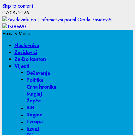
Skip to content
07/08/2026
Primary Menu
Naslovnica
Zavidovići
Ze-Do kanton
Vijesti
Dešavanja
Politika
Crna hronika
Maglaj
Žepče
BiH
Region
Evropa
Svijet