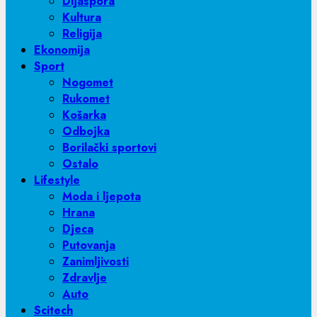
Dijaspora
Kultura
Religija
Ekonomija
Sport
Nogomet
Rukomet
Košarka
Odbojka
Borilački sportovi
Ostalo
Lifestyle
Moda i ljepota
Hrana
Djeca
Putovanja
Zanimljivosti
Zdravlje
Auto
Scitech