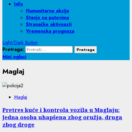
Info
Humanitarne akcije
Stanje na putevima
Stranačke aktivnosti
Vremenska prognoza
Light/Dark Button
Pretraga:
Mini oglasi
Maglaj
Maglaj
Pretres kuće i kontrola vozila u Maglaju:
Jedna osoba uhapšena zbog oružja, druga
zbog droge