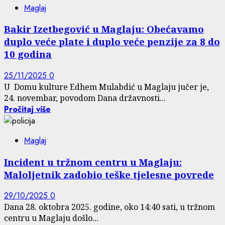
Maglaj
Bakir Izetbegović u Maglaju: Obećavamo
duplo veće plate i duplo veće penzije za 8 do
10 godina
25/11/2025
0
U Domu kulture Edhem Mulabdić u Maglaju jučer je,
24. novembar, povodom Dana državnosti...
Pročitaj više
Maglaj
Incident u tržnom centru u Maglaju:
Maloljetnik zadobio teške tjelesne povrede
29/10/2025
0
Dana 28. oktobra 2025. godine, oko 14:40 sati, u tržnom
centru u Maglaju došlo...