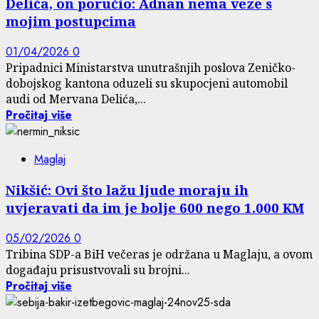
Delića, on poručio: Adnan nema veze s
mojim postupcima
01/04/2026
0
Pripadnici Ministarstva unutrašnjih poslova Zeničko-
dobojskog kantona oduzeli su skupocjeni automobil
audi od Mervana Delića,...
Pročitaj više
Maglaj
Nikšić: Ovi što lažu ljude moraju ih
uvjeravati da im je bolje 600 nego 1.000 KM
05/02/2026
0
Tribina SDP-a BiH večeras je održana u Maglaju, a ovom
događaju prisustvovali su brojni...
Pročitaj više