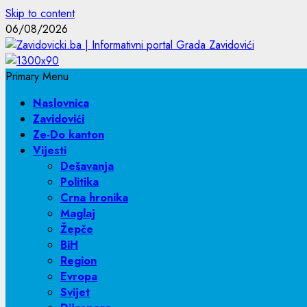
Skip to content
06/08/2026
Primary Menu
Naslovnica
Zavidovići
Ze-Do kanton
Vijesti
Dešavanja
Politika
Crna hronika
Maglaj
Žepče
BiH
Region
Evropa
Svijet