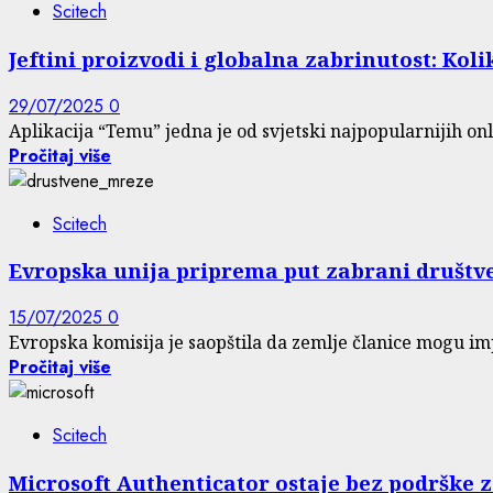
Scitech
Jeftini proizvodi i globalna zabrinutost: Kol
29/07/2025
0
Aplikacija “Temu” jedna je od svjetski najpopularnijih onlin
Pročitaj više
Scitech
Evropska unija priprema put zabrani društv
15/07/2025
0
Evropska komisija je saopštila da zemlje članice mogu imp
Pročitaj više
Scitech
Microsoft Authenticator ostaje bez podrške z