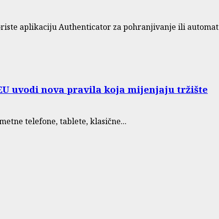
ste aplikaciju Authenticator za pohranjivanje ili automats
U uvodi nova pravila koja mijenjaju tržište
etne telefone, tablete, klasične...