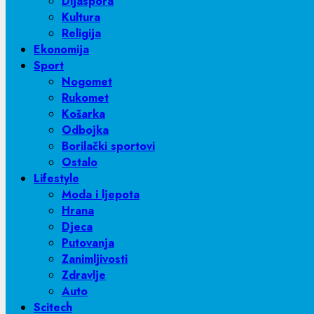
Dijaspora
Kultura
Religija
Ekonomija
Sport
Nogomet
Rukomet
Košarka
Odbojka
Borilački sportovi
Ostalo
Lifestyle
Moda i ljepota
Hrana
Djeca
Putovanja
Zanimljivosti
Zdravlje
Auto
Scitech