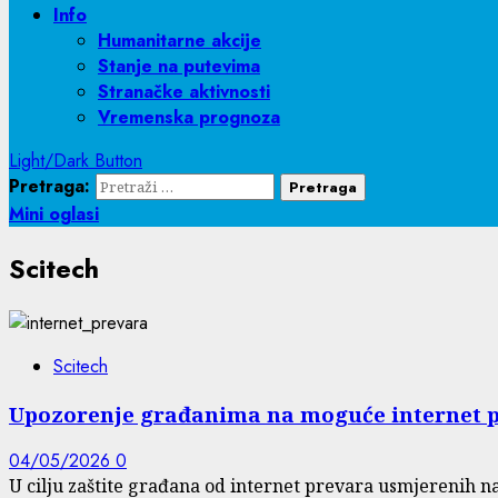
Info
Humanitarne akcije
Stanje na putevima
Stranačke aktivnosti
Vremenska prognoza
Light/Dark Button
Pretraga:
Mini oglasi
Scitech
Scitech
Upozorenje građanima na moguće internet 
04/05/2026
0
U cilju zaštite građana od internet prevara usmjerenih 