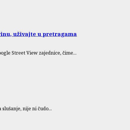
vinu, uživajte u pretragama
ogle Street View zajednice, čime...
slušanje, nije ni čudo...