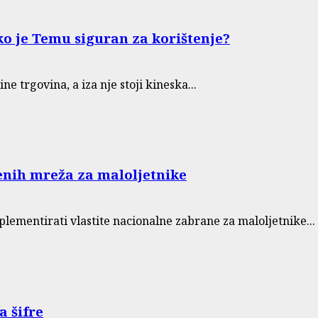
iko je Temu siguran za korištenje?
e trgovina, a iza nje stoji kineska...
enih mreža za maloljetnike
lementirati vlastite nacionalne zabrane za maloljetnike...
a šifre