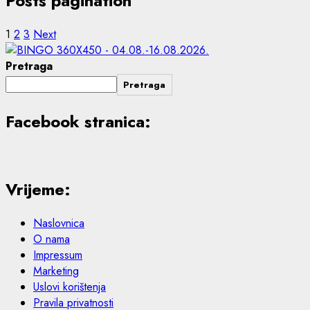
Posts pagination
1
2
3
Next
Pretraga
Pretraga
Facebook stranica:
Vrijeme:
Naslovnica
O nama
Impressum
Marketing
Uslovi korištenja
Pravila privatnosti