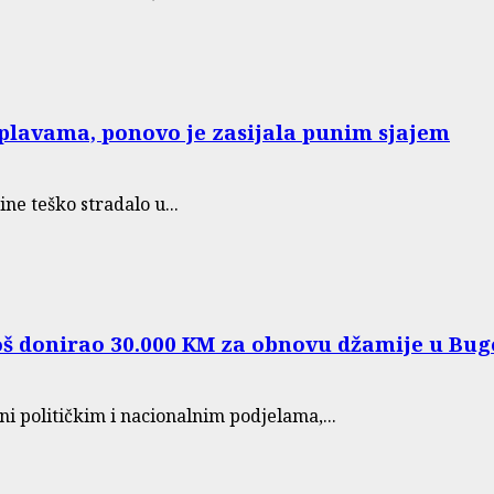
plavama, ponovo je zasijala punim sjajem
ine teško stradalo u...
voš donirao 30.000 KM za obnovu džamije u Bu
i političkim i nacionalnim podjelama,...