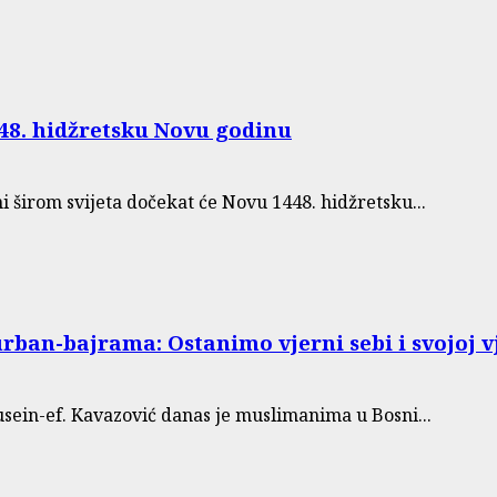
48. hidžretsku Novu godinu
širom svijeta dočekat će Novu 1448. hidžretsku...
an-bajrama: Ostanimo vjerni sebi i svojoj v
sein-ef. Kavazović danas je muslimanima u Bosni...