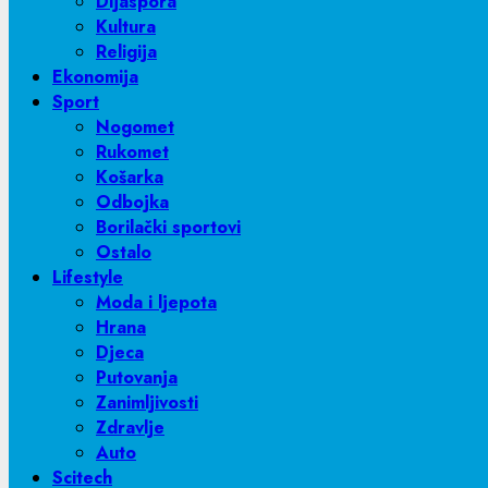
Dijaspora
Kultura
Religija
Ekonomija
Sport
Nogomet
Rukomet
Košarka
Odbojka
Borilački sportovi
Ostalo
Lifestyle
Moda i ljepota
Hrana
Djeca
Putovanja
Zanimljivosti
Zdravlje
Auto
Scitech