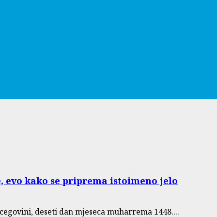
, evo kako se priprema istoimeno jelo
cegovini, deseti dan mjeseca muharrema 1448....