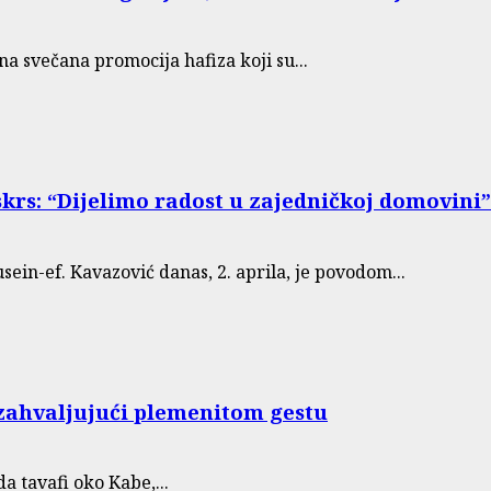
a svečana promocija hafiza koji su...
krs: “Dijelimo radost u zajedničkoj domovini”
ein-ef. Kavazović danas, 2. aprila, je povodom...
 zahvaljujući plemenitom gestu
a tavafi oko Kabe,...