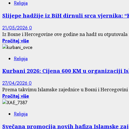
Religija
Slijepe hadžije iz BiH dirnuli srca vjernika: 
21/05/2026
0
Iz Bosne i Hercegovine ove godine na hadž su otputovala i d
Pročitaj više
Religija
Kurbani 2026: Cijena 600 KM u organizaciji 
27/04/2026
0
Prema takvimu Islamske zajednice u Bosni i Hercegovini p
Pročitaj više
Religija
Svečana promocija novih hafiza Islamske zaje