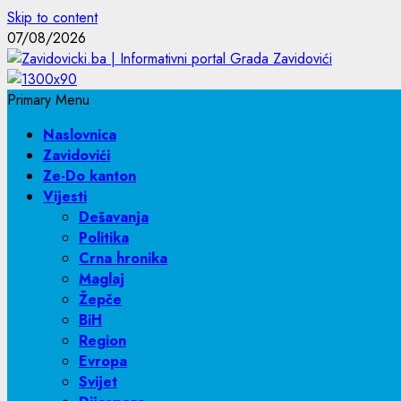
Skip to content
07/08/2026
Primary Menu
Naslovnica
Zavidovići
Ze-Do kanton
Vijesti
Dešavanja
Politika
Crna hronika
Maglaj
Žepče
BiH
Region
Evropa
Svijet