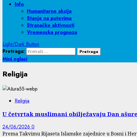
Info
Humanitarne akcije
Stanje na putevima
Stranačke aktivnosti
Vremenska prognoza
Light/Dark Button
Pretraga:
Mini oglasi
Religija
Religija
U četvrtak muslimani obilježavaju Dan ašure
24/06/2026
0
Prema Takvimu Rijaseta Islamske zajednice u Bosni i Her