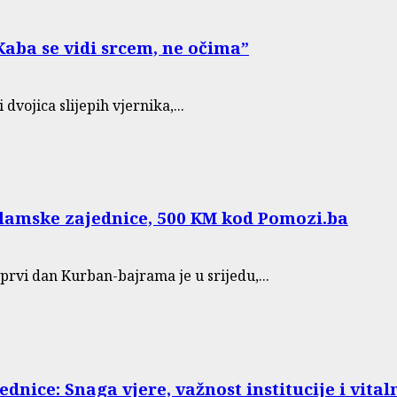
“Kaba se vidi srcem, ne očima”
vojica slijepih vjernika,...
Islamske zajednice, 500 KM kod Pomozi.ba
rvi dan Kurban-bajrama je u srijedu,...
dnice: Snaga vjere, važnost institucije i vita