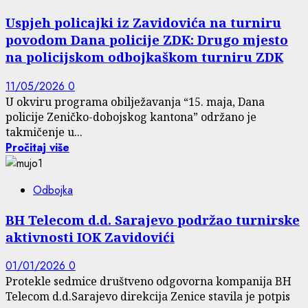
Uspjeh policajki iz Zavidovića na turniru
povodom Dana policije ZDK: Drugo mjesto
na policijskom odbojkaškom turniru ZDK
11/05/2026
0
U okviru programa obilježavanja “15. maja, Dana
policije Zeničko-dobojskog kantona” održano je
takmičenje u...
Pročitaj više
Odbojka
BH Telecom d.d. Sarajevo podržao turnirske
aktivnosti IOK Zavidovići
01/01/2026
0
Protekle sedmice društveno odgovorna kompanija BH
Telecom d.d.Sarajevo direkcija Zenice stavila je potpis