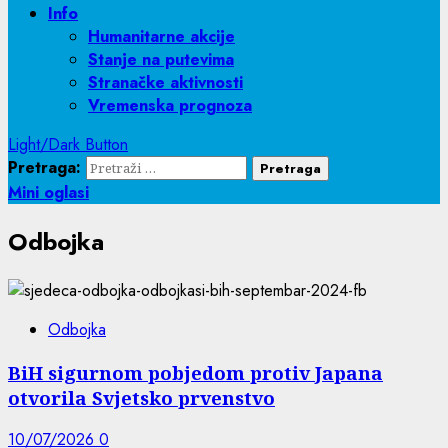
Info
Humanitarne akcije
Stanje na putevima
Stranačke aktivnosti
Vremenska prognoza
Light/Dark Button
Pretraga:
Mini oglasi
Odbojka
Odbojka
BiH sigurnom pobjedom protiv Japana
otvorila Svjetsko prvenstvo
10/07/2026
0