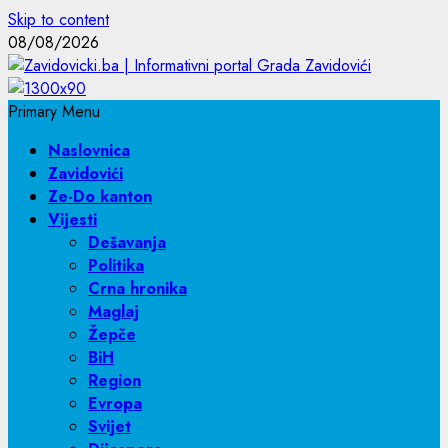
Skip to content
08/08/2026
Primary Menu
Naslovnica
Zavidovići
Ze-Do kanton
Vijesti
Dešavanja
Politika
Crna hronika
Maglaj
Žepče
BiH
Region
Evropa
Svijet