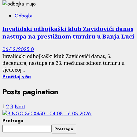
Odbojka
Invalidski odbojkaški klub Zavidovići danas
nastupa na prestižnom turniru u Banja Luci
06/12/2025
0
Invalidski odbojkaški klub Zavidovići danas, 6.
decembra, nastupa na 23. međunarodnom turniru u
sjedećoj...
Pročitaj više
Posts pagination
1
2
3
Next
Pretraga
Pretraga