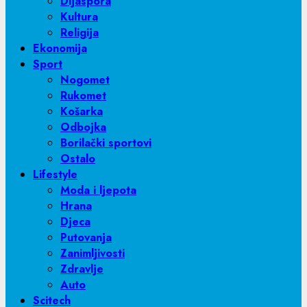
Dijaspora
Kultura
Religija
Ekonomija
Sport
Nogomet
Rukomet
Košarka
Odbojka
Borilački sportovi
Ostalo
Lifestyle
Moda i ljepota
Hrana
Djeca
Putovanja
Zanimljivosti
Zdravlje
Auto
Scitech