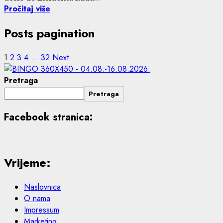
Pročitaj više
Posts pagination
1
2
3
4
…
32
Next
Pretraga
Pretraga
Facebook stranica:
Vrijeme:
Naslovnica
O nama
Impressum
Marketing