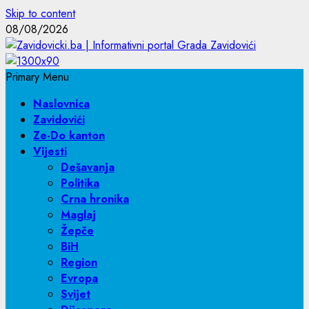
Skip to content
08/08/2026
Primary Menu
Naslovnica
Zavidovići
Ze-Do kanton
Vijesti
Dešavanja
Politika
Crna hronika
Maglaj
Žepče
BiH
Region
Evropa
Svijet