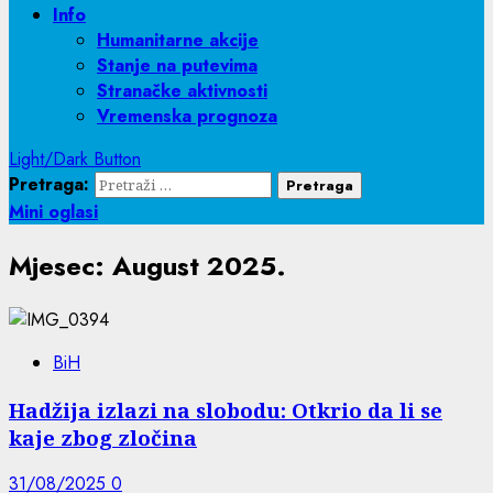
Info
Humanitarne akcije
Stanje na putevima
Stranačke aktivnosti
Vremenska prognoza
Light/Dark Button
Pretraga:
Mini oglasi
Mjesec:
August 2025.
BiH
Hadžija izlazi na slobodu: Otkrio da li se
kaje zbog zločina
31/08/2025
0