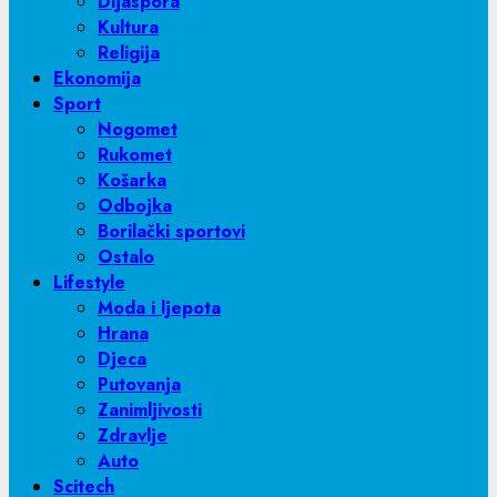
Dijaspora
Kultura
Religija
Ekonomija
Sport
Nogomet
Rukomet
Košarka
Odbojka
Borilački sportovi
Ostalo
Lifestyle
Moda i ljepota
Hrana
Djeca
Putovanja
Zanimljivosti
Zdravlje
Auto
Scitech