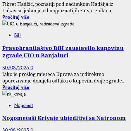
Fikret Hadžić, poznatiji pod nadimkom Hadžija iz
Lukavca, jedan je od najpoznatijih zatvorenika u...
Pročitaj više
BiH
Pravobranilaštvo BiH zaustavilo kupovinu
zgrade UIO u Banjaluci
30/08/2025
0
Iako je prošlog mjeseca Uprava za indirektno
oporezivanje donijela odluku o kupovini dvije zgrade...
Pročitaj više
Nogomet
Nogometaši Krivaje ubjedljivi sa Natronom
30/08/2025
0