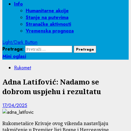
Info
Humanitarne akcije
Stanje na putevima
Stranačke aktivnosti
Vremenska prognoza
Light/Dark Button
Pretraga:
Mini oglasi
Rukomet
Adna Latifović: Nadamo se
dobrom uspjehu i rezultatu
17/04/2025
Rukometašice Krivaje ovog vikenda nastavljaju
takmičenje u Premijer ligi Bosne i Hercegovine.