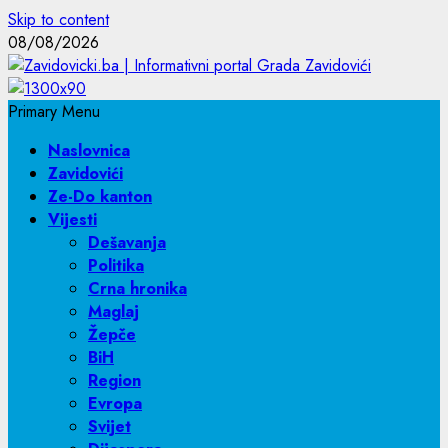
Skip to content
08/08/2026
Primary Menu
Naslovnica
Zavidovići
Ze-Do kanton
Vijesti
Dešavanja
Politika
Crna hronika
Maglaj
Žepče
BiH
Region
Evropa
Svijet