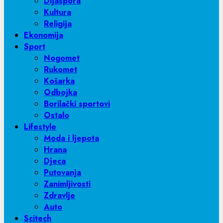
Dijaspora
Kultura
Religija
Ekonomija
Sport
Nogomet
Rukomet
Košarka
Odbojka
Borilački sportovi
Ostalo
Lifestyle
Moda i ljepota
Hrana
Djeca
Putovanja
Zanimljivosti
Zdravlje
Auto
Scitech