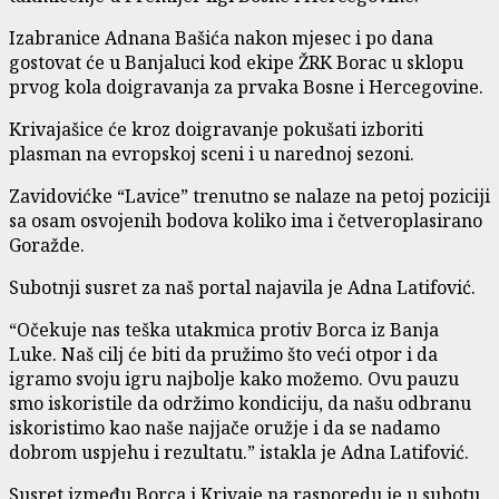
Izabranice Adnana Bašića nakon mjesec i po dana
gostovat će u Banjaluci kod ekipe ŽRK Borac u sklopu
prvog kola doigravanja za prvaka Bosne i Hercegovine.
Krivajašice će kroz doigravanje pokušati izboriti
plasman na evropskoj sceni i u narednoj sezoni.
Zavidovićke “Lavice” trenutno se nalaze na petoj poziciji
sa osam osvojenih bodova koliko ima i četveroplasirano
Goražde.
Subotnji susret za naš portal najavila je Adna Latifović.
“Očekuje nas teška utakmica protiv Borca iz Banja
Luke. Naš cilj će biti da pružimo što veći otpor i da
igramo svoju igru najbolje kako možemo. Ovu pauzu
smo iskoristile da održimo kondiciju, da našu odbranu
iskoristimo kao naše najjače oružje i da se nadamo
dobrom uspjehu i rezultatu.” istakla je Adna Latifović.
Susret između Borca i Krivaje na rasporedu je u subotu