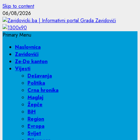
Skip to content
06/08/2026
Primary Menu
Naslovnica
Zavidovići
Ze-Do kanton
Vijesti
Dešavanja
Politika
Crna hronika
Maglaj
Žepče
BiH
Region
Evropa
Svijet