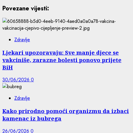
Povezane vijesti:
Zdravlje
Ljekari upozoravaju: Sve manje djece se
vakciniše, zarazne bolesti ponovo prijete
BiH
30/06/2026
0
Zdravlje
Kako prirodno pomoći organizmu da izbaci
kamenac iz bubrega
26/06/2026
0