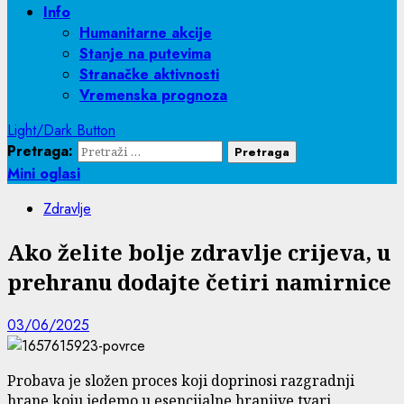
Info
Humanitarne akcije
Stanje na putevima
Stranačke aktivnosti
Vremenska prognoza
Light/Dark Button
Pretraga:
Mini oglasi
Zdravlje
Ako želite bolje zdravlje crijeva, u
prehranu dodajte četiri namirnice
03/06/2025
Probava je složen proces koji doprinosi razgradnji
hrane koju jedemo u esencijalne hranjive tvari