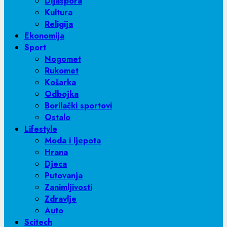
Dijaspora
Kultura
Religija
Ekonomija
Sport
Nogomet
Rukomet
Košarka
Odbojka
Borilački sportovi
Ostalo
Lifestyle
Moda i ljepota
Hrana
Djeca
Putovanja
Zanimljivosti
Zdravlje
Auto
Scitech