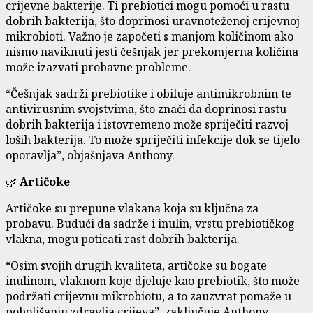
crijevne bakterije. Ti prebiotici mogu pomoći u rastu
dobrih bakterija, što doprinosi uravnoteženoj crijevnoj
mikrobioti. Važno je započeti s manjom količinom ako
nismo naviknuti jesti češnjak jer prekomjerna količina
može izazvati probavne probleme.
“Češnjak sadrži prebiotike i obiluje antimikrobnim te
antivirusnim svojstvima, što znači da doprinosi rastu
dobrih bakterija i istovremeno može spriječiti razvoj
loših bakterija. To može spriječiti infekcije dok se tijelo
oporavlja”, objašnjava Anthony.
🌿
Artičoke
Artičoke su prepune vlakana koja su ključna za
probavu. Budući da sadrže i inulin, vrstu prebiotičkog
vlakna, mogu poticati rast dobrih bakterija.
“Osim svojih drugih kvaliteta, artičoke su bogate
inulinom, vlaknom koje djeluje kao prebiotik, što može
podržati crijevnu mikrobiotu, a to zauzvrat pomaže u
poboljšanju zdravlja crijeva”, zaključuje Anthony.