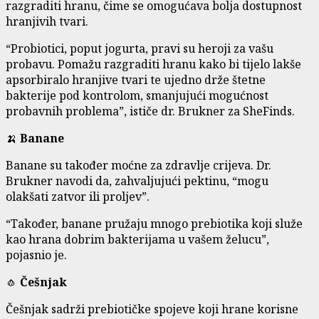
razgraditi hranu, čime se omogućava bolja dostupnost
hranjivih tvari.
“Probiotici, poput jogurta, pravi su heroji za vašu
probavu. Pomažu razgraditi hranu kako bi tijelo lakše
apsorbiralo hranjive tvari te ujedno drže štetne
bakterije pod kontrolom, smanjujući mogućnost
probavnih problema”, ističe dr. Brukner za SheFinds.
🍌
Banane
Banane su također moćne za zdravlje crijeva. Dr.
Brukner navodi da, zahvaljujući pektinu, “mogu
olakšati zatvor ili proljev”.
“Također, banane pružaju mnogo prebiotika koji služe
kao hrana dobrim bakterijama u vašem želucu”,
pojasnio je.
🧄
Češnjak
Češnjak sadrži prebiotičke spojeve koji hrane korisne