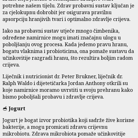
potrebne našem tijelu. Zdrav probavni sustav ključan je
za cjelokupnu dobrobit jer osigurava pravilnu
apsorpciju hranjivih tvari i optimalno zdravlje crijeva.
Iako na probavni sustav utječe mnogo čimbenika,
određene namirnice mogu imati značajnu ulogu u
poboljšanju ovog procesa. Kada jedemo pravu hranu,
bogatu vlaknima i probioticima, ona pomaže sustavu da
učinkovitije razgradi hranu, što rezultira boljim radom
crijeva.
Liječnik i nutricionist dr. Peter Brukner, liječnik dr.
Ralph Waldo i dijetetičarka Jordan Anthony otkrili su
koje namirnice moramo uvrstiti u svoju prehranu kako
bismo poboljšali probavu i zdravlje crijeva.
🥣
Jogurt
Jogurt je bogat izvor probiotika koji sadrže žive korisne
bakterije, a mogu promicati zdravu crijevnu
mikrobiotu. Zdrava mikrobiota pomaže učinkovitije