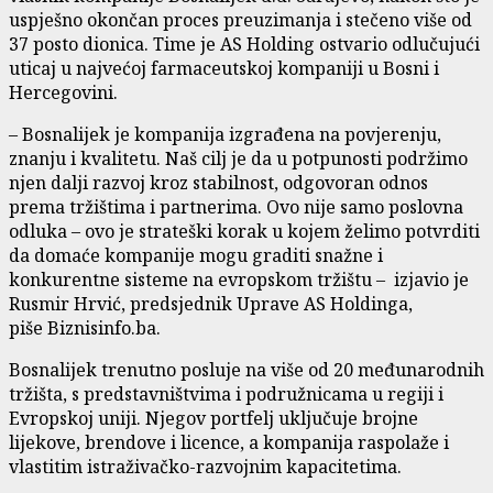
uspješno okončan proces preuzimanja i stečeno više od
37 posto dionica. Time je AS Holding ostvario odlučujući
uticaj u najvećoj farmaceutskoj kompaniji u Bosni i
Hercegovini.
– Bosnalijek je kompanija izgrađena na povjerenju,
znanju i kvalitetu. Naš cilj je da u potpunosti podržimo
njen dalji razvoj kroz stabilnost, odgovoran odnos
prema tržištima i partnerima. Ovo nije samo poslovna
odluka – ovo je strateški korak u kojem želimo potvrditi
da domaće kompanije mogu graditi snažne i
konkurentne sisteme na evropskom tržištu – izjavio je
Rusmir Hrvić, predsjednik Uprave AS Holdinga,
piše Biznisinfo.ba.
Bosnalijek trenutno posluje na više od 20 međunarodnih
tržišta, s predstavništvima i podružnicama u regiji i
Evropskoj uniji. Njegov portfelj uključuje brojne
lijekove, brendove i licence, a kompanija raspolaže i
vlastitim istraživačko-razvojnim kapacitetima.