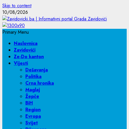
Skip to content
10/08/2026
Primary Menu
Naslovnica
Zavidovići
Ze-Do kanton
Vijesti
Dešavanja
Politika
Crna hronika
Maglaj
Žepče
BiH
Region
Evropa
Svijet