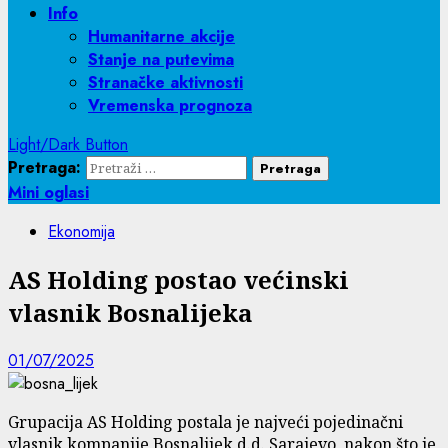
Info
Humanitarne akcije
Stanje na putevima
Stranačke aktivnosti
Vremenska prognoza
Light/Dark Button
Pretraga:
Mini oglasi
Ekonomija
AS Holding postao većinski
vlasnik Bosnalijeka
01/07/2025
Grupacija AS Holding postala je najveći pojedinačni
vlasnik kompanije Bosnalijek d.d. Sarajevo, nakon što je