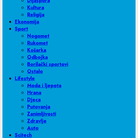
Dijaspora
Kultura
Religija
Ekonomija
Sport
Nogomet
Rukomet
Košarka
Odbojka
Borilački sportovi
Ostalo
Lifestyle
Moda i ljepota
Hrana
Djeca
Putovanja
Zanimljivosti
Zdravlje
Auto
Scitech