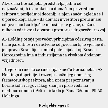
Akvizicija Bosnalijeka predstavlja jednu od
najznačajnijih transakcija u domaćem privrednom
sektoru u posljednjoj deceniji, a njen značaj ogleda se i
u poruci koju šalje – da domaći investitori preuzimaju
odgovornost za ključne industrijske grane, ulažu u
njihovu održivost i otvaraju prostor za dugoročni razvoj.
AS Holding ostaje posvećen principima održivog rasta,
transparentnosti i društvene odgovornosti, te vjeruje da
je upravo Bosnalijek simbol potencijala koji Bosna i
Hercegovina ima u industrijama sa visokom dodanom
vrijednošću.
– Uvjereni smo da će sinergija između Bosnalijeka i AS
Holdinga doprinijeti razvoju snažnijeg domaćeg
farmaceutskog sektora, ali i širem prepoznavanju
bosanskohercegovačkog znanja i proizvoda na
međunarodnom tržištu – istakla je Zana Džubur, PR AS
Holdinga.
Podijelite vijest: