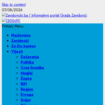
Skip to content
07/08/2026
Primary Menu
Naslovnica
Zavidovići
Ze-Do kanton
Vijesti
Dešavanja
Politika
Crna hronika
Maglaj
Žepče
BiH
Region
Evropa
Svijet