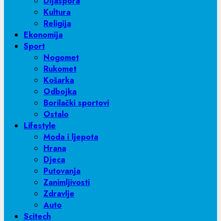
Dijaspora
Kultura
Religija
Ekonomija
Sport
Nogomet
Rukomet
Košarka
Odbojka
Borilački sportovi
Ostalo
Lifestyle
Moda i ljepota
Hrana
Djeca
Putovanja
Zanimljivosti
Zdravlje
Auto
Scitech