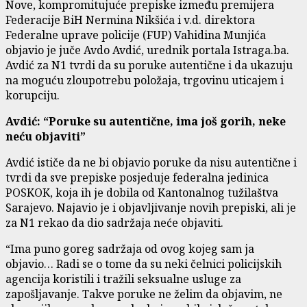
Nove, kompromitujuće prepiske između premijera
Federacije BiH Nermina Nikšića i v.d. direktora
Federalne uprave policije (FUP) Vahidina Munjića
objavio je juče Avdo Avdić, urednik portala Istraga.ba.
Avdić za N1 tvrdi da su poruke autentične i da ukazuju
na moguću zloupotrebu položaja, trgovinu uticajem i
korupciju.
Avdić: “Poruke su autentične, ima još gorih, neke
neću objaviti”
Avdić ističe da ne bi objavio poruke da nisu autentične i
tvrdi da sve prepiske posjeduje federalna jedinica
POSKOK, koja ih je dobila od Kantonalnog tužilaštva
Sarajevo. Najavio je i objavljivanje novih prepiski, ali je
za N1 rekao da dio sadržaja neće objaviti.
“Ima puno goreg sadržaja od ovog kojeg sam ja
objavio… Radi se o tome da su neki čelnici policijskih
agencija koristili i tražili seksualne usluge za
zapošljavanje. Takve poruke ne želim da objavim, ne