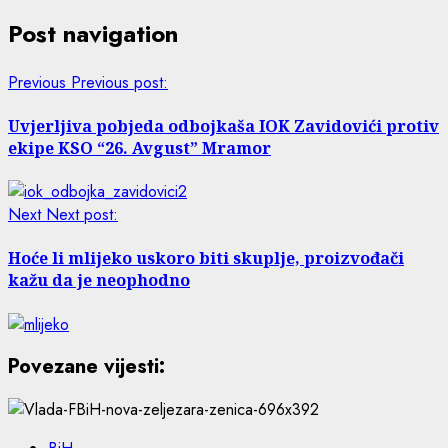
Post navigation
Previous
Previous post:
Uvjerljiva pobjeda odbojkaša IOK Zavidovići protiv
ekipe KSO “26. Avgust” Mramor
Next
Next post:
Hoće li mlijeko uskoro biti skuplje, proizvođači
kažu da je neophodno
Povezane vijesti: