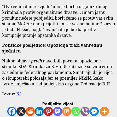
“Ovo čemu danas svjedočimo je borba organiziranog
kriminala protiv organizirane države… Imam jasnu
poruku: nećete pobijediti, borit ćemo se protiv vas svim
silama. Možete nam prijetiti, mi se vas ne bojimo,” kazao
je tada Nikšić, naglašavajući da je borba protiv
korupcije pitanje opstanka države.
Političke posljedice: Opozicija traži vanrednu
sjednicu
Nakon objave
prvih
navodnih poruka, opozicione
stranke SDA, Stranka za BiH i DF zatražile su vanredno
zasjedanje federalnog parlamenta. Smatraju da je riječ
o zloupotrebi položaja jer se premijer Nikšić, kako
tvrde, miješao u rad policijskih organa Federacije BiH.
Izvor:
N1
Podijelite vijest: