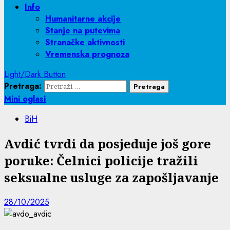
Info
Humanitarne akcije
Stanje na putevima
Stranačke aktivnosti
Vremenska prognoza
Light/Dark Button
Pretraga:
Mini oglasi
BiH
Avdić tvrdi da posjeduje još gore
poruke: Čelnici policije tražili
seksualne usluge za zapošljavanje
28/10/2025