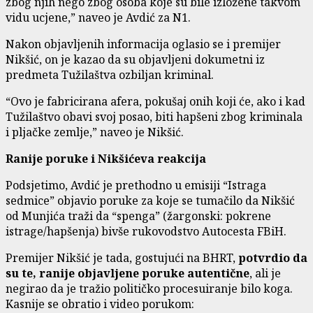
zbog njih nego zbog osoba koje su bile izložene takvom
vidu ucjene,” naveo je Avdić za N1.
Nakon objavljenih informacija oglasio se i premijer
Nikšić, on je kazao da su objavljeni dokumetni iz
predmeta Tužilaštva ozbiljan kriminal.
“Ovo je fabricirana afera, pokušaj onih koji će, ako i kad
Tužilaštvo obavi svoj posao, biti hapšeni zbog kriminala
i pljačke zemlje,” naveo je Nikšić.
Ranije poruke i Nikšićeva reakcija
Podsjetimo, Avdić je prethodno u emisiji “Istraga
sedmice” objavio poruke za koje se tumačilo da Nikšić
od Munjića traži da “spenga” (žargonski: pokrene
istrage/hapšenja) bivše rukovodstvo Autocesta FBiH.
Premijer Nikšić je tada, gostujući na BHRT,
potvrdio da
su te, ranije objavljene poruke autentične
, ali je
negirao da je tražio političko procesuiranje bilo koga.
Kasnije se obratio i video porukom: