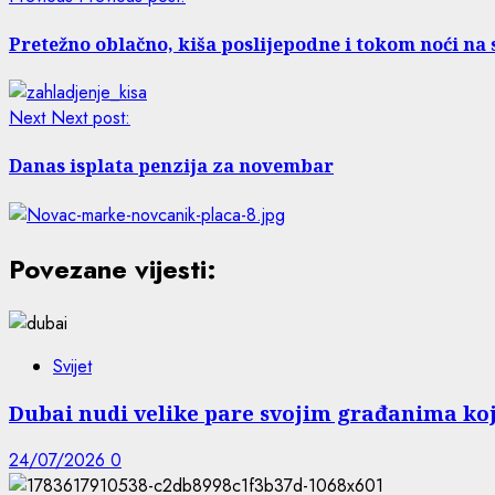
Pretežno oblačno, kiša poslijepodne i tokom noći na 
Next
Next post:
Danas isplata penzija za novembar
Povezane vijesti:
Svijet
Dubai nudi velike pare svojim građanima koji
24/07/2026
0