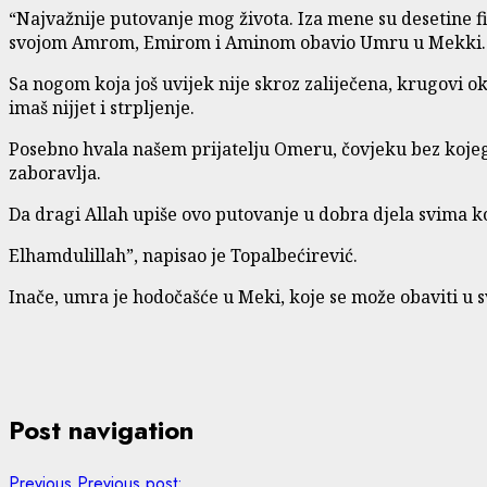
“Najvažnije putovanje mog života. Iza mene su desetine fin
svojom Amrom, Emirom i Aminom obavio Umru u Mekki.
Sa nogom koja još uvijek nije skroz zaliječena, krugovi ok
imaš nijjet i strpljenje.
Posebno hvala našem prijatelju Omeru, čovjeku bez kojeg b
zaboravlja.
Da dragi Allah upiše ovo putovanje u dobra djela svima ko
Elhamdulillah”, napisao je Topalbećirević.
Inače, umra je hodočašće u Meki, koje se može obaviti u 
Post navigation
Previous
Previous post: