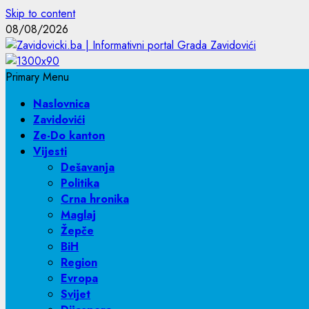
Skip to content
08/08/2026
Primary Menu
Naslovnica
Zavidovići
Ze-Do kanton
Vijesti
Dešavanja
Politika
Crna hronika
Maglaj
Žepče
BiH
Region
Evropa
Svijet