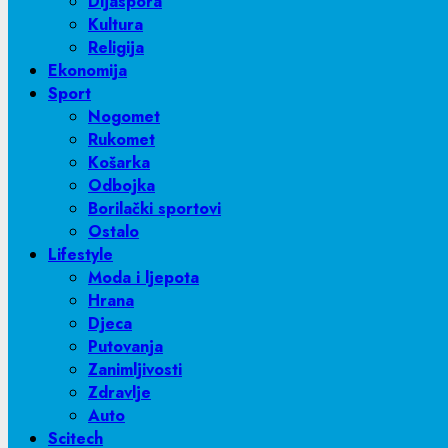
Dijaspora
Kultura
Religija
Ekonomija
Sport
Nogomet
Rukomet
Košarka
Odbojka
Borilački sportovi
Ostalo
Lifestyle
Moda i ljepota
Hrana
Djeca
Putovanja
Zanimljivosti
Zdravlje
Auto
Scitech