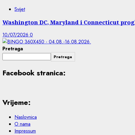
Svijet
Washington DC, Maryland i Connecticut progla
10/07/2026
0
Pretraga
Pretraga
Facebook stranica:
Vrijeme:
Naslovnica
O nama
Impressum