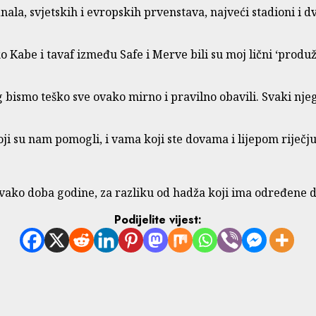
ala, svjetskih i evropskih prvenstava, najveći stadioni i d
o Kabe i tavaf između Safe i Merve bili su moj lični ‘produ
ismo teško sve ovako mirno i pravilno obavili. Svaki njegov
ji su nam pomogli, i vama koji ste dovama i lijepom riječju
svako doba godine, za razliku od hadža koji ima određene 
Podijelite vijest: