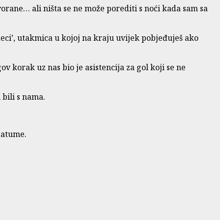
vorane… ali ništa se ne može porediti s noći kada sam sa
žeci’, utakmica u kojoj na kraju uvijek pobjeđuješ ako
 korak uz nas bio je asistencija za gol koji se ne
 bili s nama.
datume.