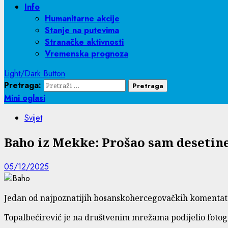
Info
Humanitarne akcije
Stanje na putevima
Stranačke aktivnosti
Vremenska prognoza
Light/Dark Button
Pretraga:
Mini oglasi
Svijet
Baho iz Mekke: Prošao sam desetine 
05/12/2025
Jedan od najpoznatijih bosanskohercegovačkih komentat
Topalbećirević je na društvenim mrežama podijelio fotog