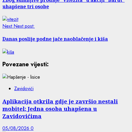
uhapšene tri osobe
Next
Next post:
Danas poslije podne jače naoblačenje i kiša
Povezane vijesti:
Zavidovići
Aplikacija otkrila gdje je završio nestali
mobitel: Jedna osoba uhapšena u
Zavidovićima
05/08/2026
0