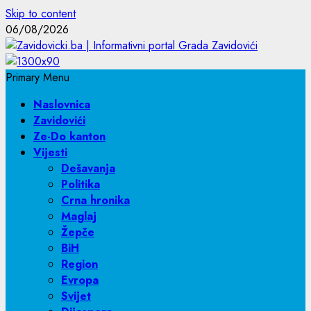
Skip to content
06/08/2026
Primary Menu
Naslovnica
Zavidovići
Ze-Do kanton
Vijesti
Dešavanja
Politika
Crna hronika
Maglaj
Žepče
BiH
Region
Evropa
Svijet