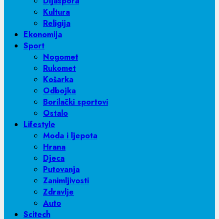
Dijaspora
Kultura
Religija
Ekonomija
Sport
Nogomet
Rukomet
Košarka
Odbojka
Borilački sportovi
Ostalo
Lifestyle
Moda i ljepota
Hrana
Djeca
Putovanja
Zanimljivosti
Zdravlje
Auto
Scitech