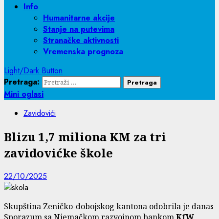
Info
Humanitarne akcije
Stanje na putevima
Stranačke aktivnosti
Vremenska prognoza
Light/Dark Button
Pretraga:
Mini oglasi
Zavidovići
Blizu 1,7 miliona KM za tri
zavidovićke škole
22/10/2025
Skupština Zeničko-dobojskog kantona odobrila je danas
Sporazum sa Njemačkom razvojnom bankom
KfW
,