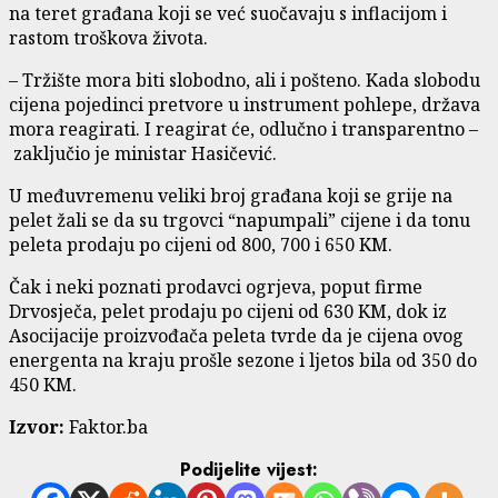
na teret građana koji se već suočavaju s inflacijom i
rastom troškova života.
– Tržište mora biti slobodno, ali i pošteno. Kada slobodu
cijena pojedinci pretvore u instrument pohlepe, država
mora reagirati. I reagirat će, odlučno i transparentno –
zaključio je ministar Hasičević.
U međuvremenu veliki broj građana koji se grije na
pelet žali se da su trgovci “napumpali” cijene i da tonu
peleta prodaju po cijeni od 800, 700 i 650 KM.
Čak i neki poznati prodavci ogrjeva, poput firme
Drvosječa, pelet prodaju po cijeni od 630 KM, dok iz
Asocijacije proizvođača peleta tvrde da je cijena ovog
energenta na kraju prošle sezone i ljetos bila od 350 do
450 KM.
Izvor:
Faktor.ba
Podijelite vijest: