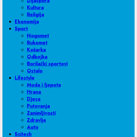
Dijaspora
Kultura
Religija
Ekonomija
Sport
Nogomet
Rukomet
Košarka
Odbojka
Borilački sportovi
Ostalo
Lifestyle
Moda i ljepota
Hrana
Djeca
Putovanja
Zanimljivosti
Zdravlje
Auto
Scitech