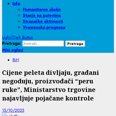
Info
Humanitarne akcije
Stanje na putevima
Stranačke aktivnosti
Vremenska prognoza
Light/Dark Button
Pretraga:
Mini oglasi
BiH
Cijene peleta divljaju, građani
negoduju, proizvođači “peru
ruke”, Ministarstvo trgovine
najavljuje pojačane kontrole
15/10/2025