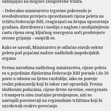
sumnjajući na moguće zloupotrebe tržišta.
– Federalno ministarstvo trgovine pokrenulo je
sveobuhvatnu provjeru opravdanosti cijena peleta na
tržištu Federacije BiH, reagirajući na brojna upozorenja
građana, distributera i medija o naglom i neobjašnjivom
rastu cijena ovog ključnog energenta uoči predstojeće
sezone grijanja – saopćili su.
Kako se navodi, Ministarstvo je odlučno stavilo sektor
peleta pod pojačani nadzor nadležnih inspekcijskih
organa.
Prema navodima nadležnog ministarstva, cijene peleta
su u pojedinim dijelovima Federacije BiH porasle i do 30
posto u odnosu na ljetno razdoblje, iako ne postoje
realni pokazatelji koji bi takav rast opravdali. Prema
službenim podacima, cijene drvne sirovine, energenata
i transporta nisu značajno promijenjene, niti su
nastupili poremećaji na regionalnim tržištima koji bi
uzrokovali ovakvo povećanje.