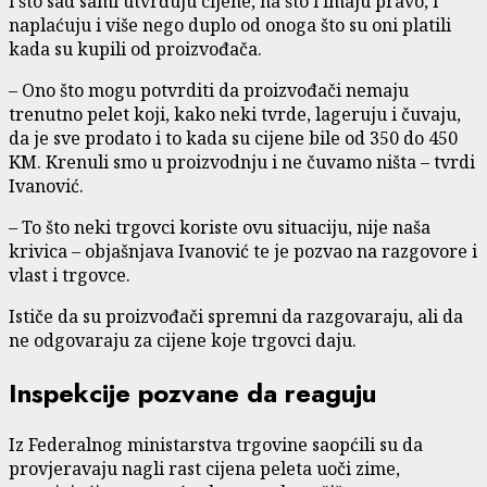
i što sad sami utvrđuju cijene, na što i imaju pravo, i
naplaćuju i više nego duplo od onoga što su oni platili
kada su kupili od proizvođača.
– Ono što mogu potvrditi da proizvođači nemaju
trenutno pelet koji, kako neki tvrde, lageruju i čuvaju,
da je sve prodato i to kada su cijene bile od 350 do 450
KM. Krenuli smo u proizvodnju i ne čuvamo ništa – tvrdi
Ivanović.
– To što neki trgovci koriste ovu situaciju, nije naša
krivica – objašnjava Ivanović te je pozvao na razgovore i
vlast i trgovce.
Ističe da su proizvođači spremni da razgovaraju, ali da
ne odgovaraju za cijene koje trgovci daju.
Inspekcije pozvane da reaguju
Iz Federalnog ministarstva trgovine saopćili su da
provjeravaju nagli rast cijena peleta uoči zime,