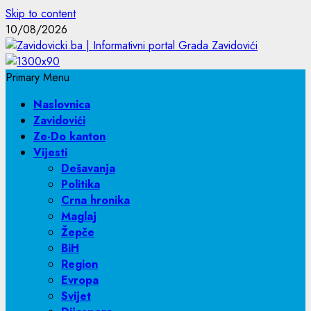
Skip to content
10/08/2026
Primary Menu
Naslovnica
Zavidovići
Ze-Do kanton
Vijesti
Dešavanja
Politika
Crna hronika
Maglaj
Žepče
BiH
Region
Evropa
Svijet