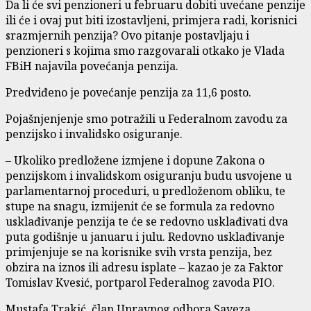
Da li će svi penzioneri u februaru dobiti uvećane penzije
ili će i ovaj put biti izostavljeni, primjera radi, korisnici
srazmjernih penzija? Ovo pitanje postavljaju i
penzioneri s kojima smo razgovarali otkako je Vlada
FBiH najavila povećanja penzija.
Predviđeno je povećanje penzija za 11,6 posto.
Pojašnjenjenje smo potražili u Federalnom zavodu za
penzijsko i invalidsko osiguranje.
– Ukoliko predložene izmjene i dopune Zakona o
penzijskom i invalidskom osiguranju budu usvojene u
parlamentarnoj proceduri, u predloženom obliku, te
stupe na snagu, izmijenit će se formula za redovno
usklađivanje penzija te će se redovno usklađivati dva
puta godišnje u januaru i julu. Redovno usklađivanje
primjenjuje se na korisnike svih vrsta penzija, bez
obzira na iznos ili adresu isplate – kazao je za Faktor
Tomislav Kvesić, portparol Federalnog zavoda PIO.
Mustafa Trakić, član Upravnog odbora Saveza