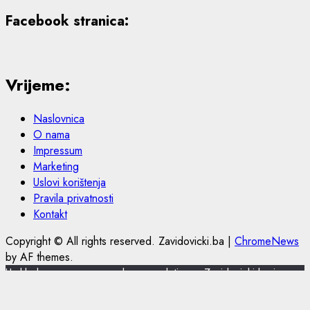
Facebook stranica:
Vrijeme:
Naslovnica
O nama
Impressum
Marketing
Uslovi korištenja
Pravila privatnosti
Kontakt
Copyright © All rights reserved. Zavidovicki.ba
|
ChromeNews
by AF themes.
U skladu s novom europskom regulativom, Zavidovicki.ba je
nadogradio politiku privatnosti i korištenja kolačića.
Zavidovicki.ba koristi kolačiće (cookies) za pružanje boljeg