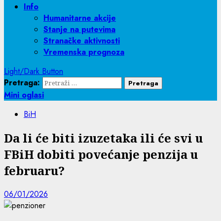
Info
Humanitarne akcije
Stanje na putevima
Stranačke aktivnosti
Vremenska prognoza
Light/Dark Button
Pretraga:
Mini oglasi
BiH
Da li će biti izuzetaka ili će svi u
FBiH dobiti povećanje penzija u
februaru?
06/01/2026