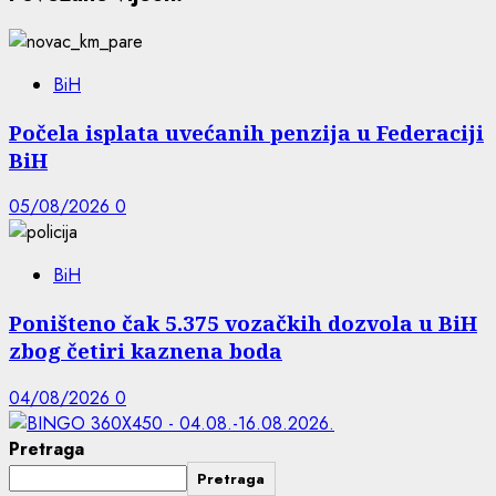
BiH
Počela isplata uvećanih penzija u Federaciji
BiH
05/08/2026
0
BiH
Poništeno čak 5.375 vozačkih dozvola u BiH
zbog četiri kaznena boda
04/08/2026
0
Pretraga
Pretraga