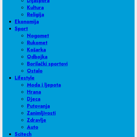
Dijaspora
Kultura
Religija
Ekonomija
Sport
Nogomet
Rukomet
Košarka
Odbojka
Borilački sportovi
Ostalo
Lifestyle
Moda i ljepota
Hrana
Djeca
Putovanja
Zanimljivosti
Zdravlje
Auto
Scitech