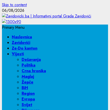
Skip to content
06/08/2026
Primary Menu
Naslovnica
Zavidovići
Ze-Do kanton
Vijesti
Dešavanja
Politika
Crna hronika
Maglaj
Žepče
BiH
Region
Evropa
Svijet