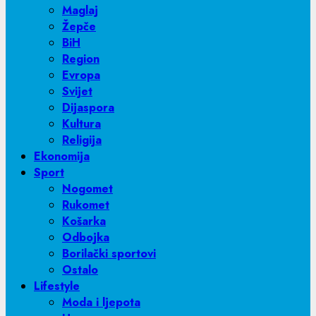
Maglaj
Žepče
BiH
Region
Evropa
Svijet
Dijaspora
Kultura
Religija
Ekonomija
Sport
Nogomet
Rukomet
Košarka
Odbojka
Borilački sportovi
Ostalo
Lifestyle
Moda i ljepota