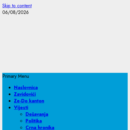
Skip to content
06/08/2026
Primary Menu
Naslovnica
Zavidovići
Ze-Do kanton
Vijesti
Dešavanja
Politika
Crna hronika