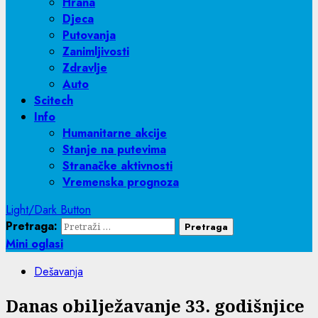
Hrana
Djeca
Putovanja
Zanimljivosti
Zdravlje
Auto
Scitech
Info
Humanitarne akcije
Stanje na putevima
Stranačke aktivnosti
Vremenska prognoza
Light/Dark Button
Pretraga:
Mini oglasi
Dešavanja
Danas obilježavanje 33. godišnjice