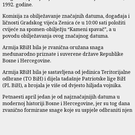
1992. godine.
Komisija za obilježavanje značajnih datuma, događaja i
ličnosti Gradskog vijeća Zenica će u 10:00 sati položiti
cvijeće na spomen-obilježju “Kameni spavač”, a u
povodu obilježavanja ovog značajnog datuma.
Armija RBiH bila je zvanična oružana snaga
međunarodno priznate i suverene države Republike
Bosne i Hercegovine.
Armija RBiH bila je sastavljena od jedinica Teritorijalne
odbrane (TO BiH) i dijela tadašnje Patriotske lige BiH
(PL BiH), a brojala je više od dvjesto hiljada vojnika.
Petnaesti april jedan je od najznačajnijih datuma u
modernoj historiji Bosne i Hercegovine, jer su tog dana
zvanično formirane snage koje su uspjele odbraniti njen
teritorijalni suverenitet i integritet. Kasnije su zajedno
sa Hrvatskim vijećem obrane (HVO) prerasle u Vojsku
Federacije BiH, a potom, nakon 2005. godine, postale dio