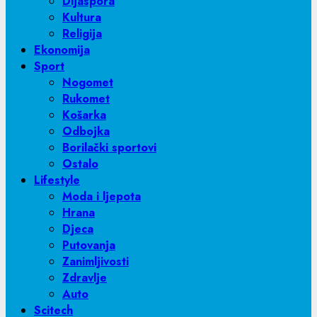
Dijaspora
Kultura
Religija
Ekonomija
Sport
Nogomet
Rukomet
Košarka
Odbojka
Borilački sportovi
Ostalo
Lifestyle
Moda i ljepota
Hrana
Djeca
Putovanja
Zanimljivosti
Zdravlje
Auto
Scitech