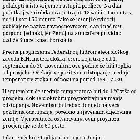
polulopti u isto vrijeme nastupiti proljeće. Na dan
početka jeseni obdanica će trajati 12 sati i 10 minuta, a
noć 11 sati i 50 minuta. Iako se jesenji ekvinocij
uobičajeno naziva ravnodnevnicom, dan i noć nisu
potpuno jednaki, jer Zemljina atmosfera prividno
uzdiže Sunce iznad horizonta.
Prema prognozama Federalnog hidrometeorološkog
zavoda BiH, meteorološka jesen, koja traje od 1.
septembra do 30. novembra, ove godine će biti toplija
od prosjeka. Očekuje se pozitivno odstupanje srednje
temperature zraka u odnosu na period 1991–2020.
U septembru će srednja temperatura biti do 1 °C viša od
prosjeka, dok se u oktobru prognoziraju najmanja
odstupanja. Novembar bi trebao donijeti najveća
pozitivna odstupanja, posebno u sjevernim dijelovima
zemlje. Vjerovatnoća ostvarivanja ovih prognoza
procjenjuje se do 60 posto.
Iako se očekuje toplija jesen u poređenju s