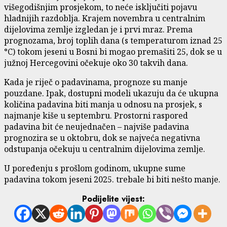
višegodišnjim prosjekom, to neće isključiti pojavu
hladnijih razdoblja. Krajem novembra u centralnim
dijelovima zemlje izgledan je i prvi mraz. Prema
prognozama, broj toplih dana (s temperaturom iznad 25
°C) tokom jeseni u Bosni bi mogao premašiti 25, dok se u
južnoj Hercegovini očekuje oko 30 takvih dana.
Kada je riječ o padavinama, prognoze su manje
pouzdane. Ipak, dostupni modeli ukazuju da će ukupna
količina padavina biti manja u odnosu na prosjek, s
najmanje kiše u septembru. Prostorni raspored
padavina bit će neujednačen – najviše padavina
prognozira se u oktobru, dok se najveća negativna
odstupanja očekuju u centralnim dijelovima zemlje.
U poređenju s prošlom godinom, ukupne sume
padavina tokom jeseni 2025. trebale bi biti nešto manje.
Podijelite vijest: