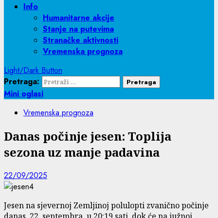
Info
Humanitarne akcije
Stanje na putevima
Stranačke aktivnosti
Vremenska prognoza
Light/Dark Button
Pretraga:
Mini oglasi
Vremenska prognoza
Danas počinje jesen: Toplija
sezona uz manje padavina
22/09/2025
Jesen na sjevernoj Zemljinoj polulopti zvanično počinje
danas, 22. septembra, u 20:19 sati, dok će na južnoj