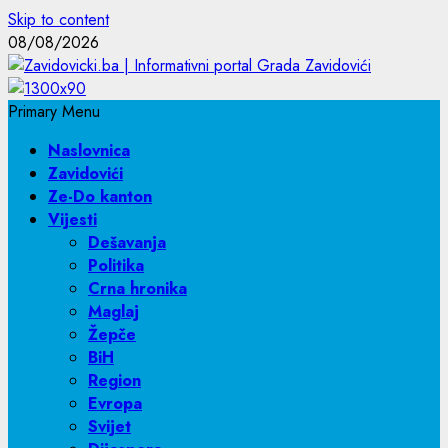
Skip to content
08/08/2026
Primary Menu
Naslovnica
Zavidovići
Ze-Do kanton
Vijesti
Dešavanja
Politika
Crna hronika
Maglaj
Žepče
BiH
Region
Evropa
Svijet