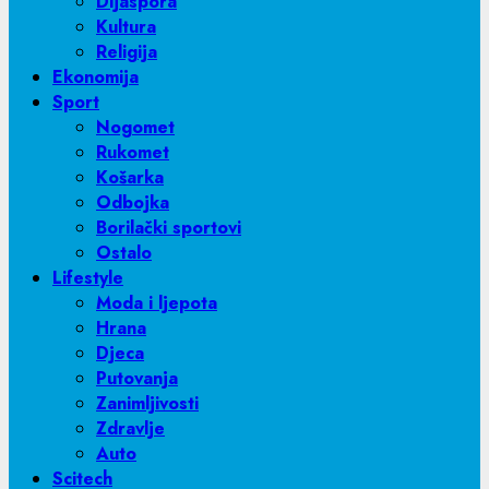
Dijaspora
Kultura
Religija
Ekonomija
Sport
Nogomet
Rukomet
Košarka
Odbojka
Borilački sportovi
Ostalo
Lifestyle
Moda i ljepota
Hrana
Djeca
Putovanja
Zanimljivosti
Zdravlje
Auto
Scitech