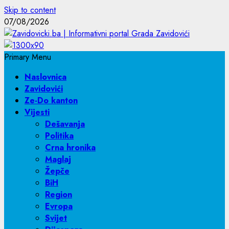
Skip to content
07/08/2026
Primary Menu
Naslovnica
Zavidovići
Ze-Do kanton
Vijesti
Dešavanja
Politika
Crna hronika
Maglaj
Žepče
BiH
Region
Evropa
Svijet