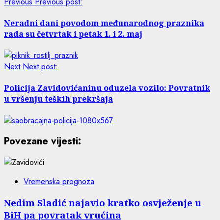
Previous
Previous post:
Neradni dani povodom međunarodnog praznika
rada su četvrtak i petak 1. i 2. maj
Next
Next post:
Policija Zavidovićaninu oduzela vozilo: Povratnik
u vršenju teških prekršaja
Povezane vijesti:
Vremenska prognoza
Nedim Sladić najavio kratko osvježenje u
BiH pa povratak vrućina