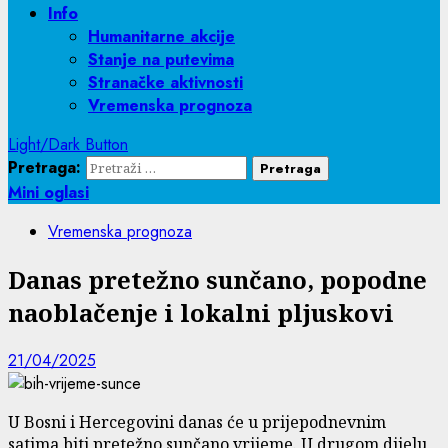
Info
Humanitarne akcije
Stanje na putevima
Stranačke aktivnosti
Vremenska prognoza
Light/Dark Button
Pretraga:
Mini oglasi
Vremenska prognoza
Danas pretežno sunčano, popodne
naoblačenje i lokalni pljuskovi
21/04/2025
U Bosni i Hercegovini danas će u prijepodnevnim
satima biti pretežno sunčano vrijeme. U drugom dijelu