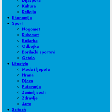
Dijaspora
Kultura
Religija
Ekonomija
Sport
Nogomet
Rukomet
Košarka
Odbojka
Borilački sportovi
Ostalo
Lifestyle
Moda i ljepota
Hrana
Djeca
Putovanja
Zanimljivosti
Zdravlje
Auto
Scitech