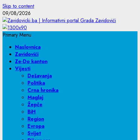
Skip to content
09/08/2026
Primary Menu
Naslovnica
Zavidovići
Ze-Do kanton
Vijesti
Dešavanja
Politika
Crna hronika
Maglaj
Žepče
BiH
Region
Evropa
Svijet