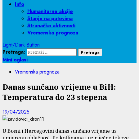
Info
Humanitarne akcije
Stanje na putevima
Stranačke aktivnosti
Vremenska prognoza
Light/Dark Button
Pretraga:
Mini oglasi
Vremenska prognoza
Danas sunčano vrijeme u BiH:
Temperatura do 23 stepena
19/04/2025
U Bosni i Hercegovini danas sunčano vrijeme uz
umjerenu oblačnost. Po kotlinama i uz riječne tokove