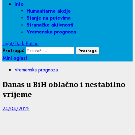
Info
Humanitarne akcije
Stanje na putevima
Stranačke aktivnosti
Vremenska prognoza
Light/Dark Button
Pretraga:
Mini oglasi
Vremenska prognoza
Danas u BiH oblačno i nestabilno
vrijeme
24/04/2025