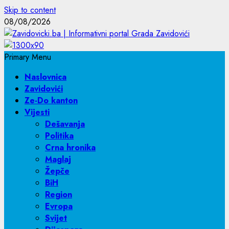
Skip to content
08/08/2026
Primary Menu
Naslovnica
Zavidovići
Ze-Do kanton
Vijesti
Dešavanja
Politika
Crna hronika
Maglaj
Žepče
BiH
Region
Evropa
Svijet