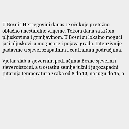
U Bosni i Hercegovini danas se očekuje pretežno
oblačno i nestabilno vrijeme. Tokom dana sa kišom,
pljuskovima i grmljavinom. U Bosni su lokalno mogući
jači pljuskovi, a moguća je i pojava grada. Intenzivnije
padavine u sjeverozapadnim i centralnim područjima.
Vjetar slab u sjevernim područjima Bosne sjeverni i
sjeveroistočni, a u ostatku zemlje južni i jugozapadni.
Jutarnja temperatura zraka od 8 do 13, na jugu do 15, a
dnevna od 15 do 20, na sjeveru zemlje do 22 stepena.
Podijelite vijest:
Post navigation