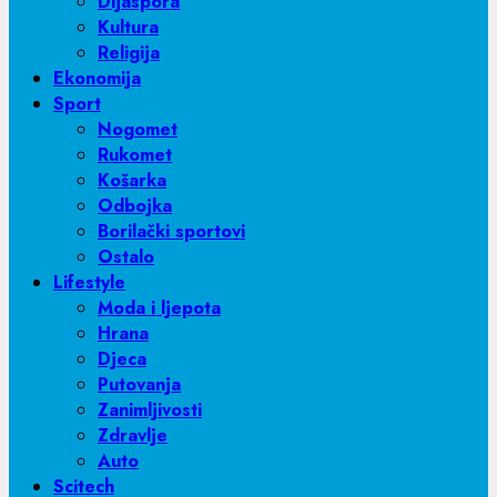
Dijaspora
Kultura
Religija
Ekonomija
Sport
Nogomet
Rukomet
Košarka
Odbojka
Borilački sportovi
Ostalo
Lifestyle
Moda i ljepota
Hrana
Djeca
Putovanja
Zanimljivosti
Zdravlje
Auto
Scitech