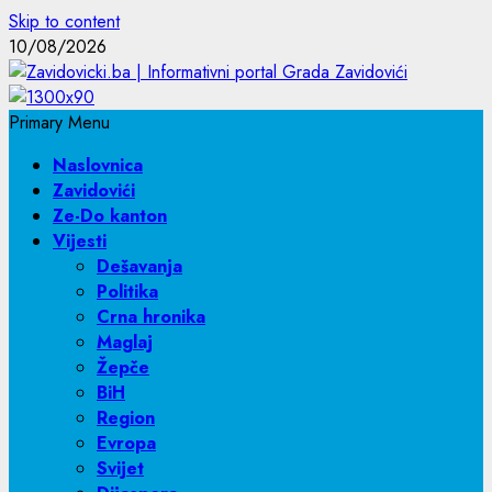
Skip to content
10/08/2026
Primary Menu
Naslovnica
Zavidovići
Ze-Do kanton
Vijesti
Dešavanja
Politika
Crna hronika
Maglaj
Žepče
BiH
Region
Evropa
Svijet