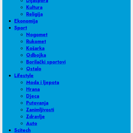
Dijaspora
Kultura
Religija
Ekonomija
Sport
Nogomet
Rukomet
Košarka
Odbojka
Borilački sportovi
Ostalo
Lifestyle
Moda i ljepota
Hrana
Djeca
Putovanja
Zanimljivosti
Zdravlje
Auto
Scitech