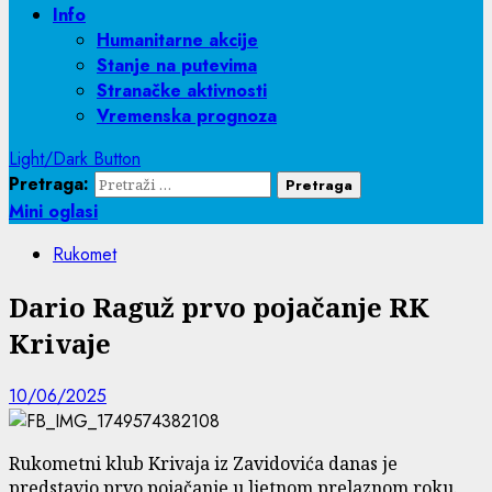
Info
Humanitarne akcije
Stanje na putevima
Stranačke aktivnosti
Vremenska prognoza
Light/Dark Button
Pretraga:
Mini oglasi
Rukomet
Dario Raguž prvo pojačanje RK
Krivaje
10/06/2025
Rukometni klub Krivaja iz Zavidovića danas je
predstavio prvo pojačanje u ljetnom prelaznom roku.