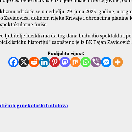
lje cestovne bicikliste iz cijele Bosne i Hercegovine, od m
zmu održaće se u nedjelju, 29. juna 2025. godine, u organi
ko Zavidovića, dolinom rijeke Krivaje i obroncima planine 
spektakularne finiše.
ubitelje biciklizma da tog dana budu dio spektakla i podrž
ciklističku historiju!” saopšteno je iz BK Tajan Zavidovići.
Podijelite vijest:
ličnih ginekoloških stolova