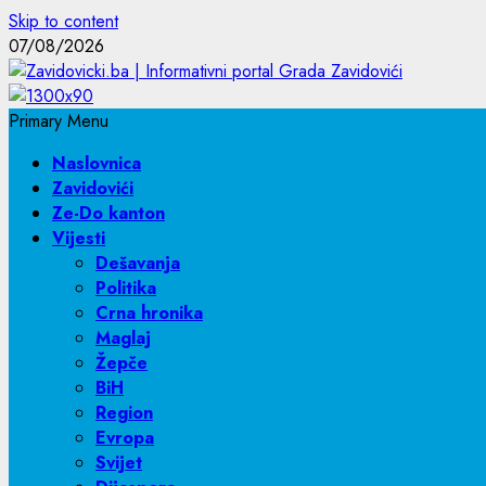
Skip to content
07/08/2026
Primary Menu
Naslovnica
Zavidovići
Ze-Do kanton
Vijesti
Dešavanja
Politika
Crna hronika
Maglaj
Žepče
BiH
Region
Evropa
Svijet