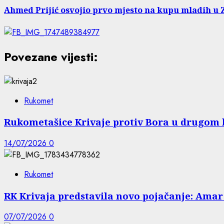
Ahmed Prijić osvojio prvo mjesto na kupu mladih u
Povezane vijesti:
Rukomet
Rukometašice Krivaje protiv Bora u drugom
14/07/2026
0
Rukomet
RK Krivaja predstavila novo pojačanje: Amar 
07/07/2026
0