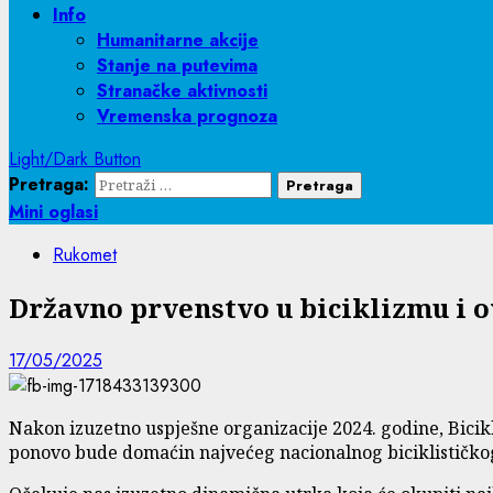
Info
Humanitarne akcije
Stanje na putevima
Stranačke aktivnosti
Vremenska prognoza
Light/Dark Button
Pretraga:
Mini oglasi
Rukomet
Državno prvenstvo u biciklizmu i 
17/05/2025
Nakon izuzetno uspješne organizacije 2024. godine, Bicikl
ponovo bude domaćin najvećeg nacionalnog biciklističko