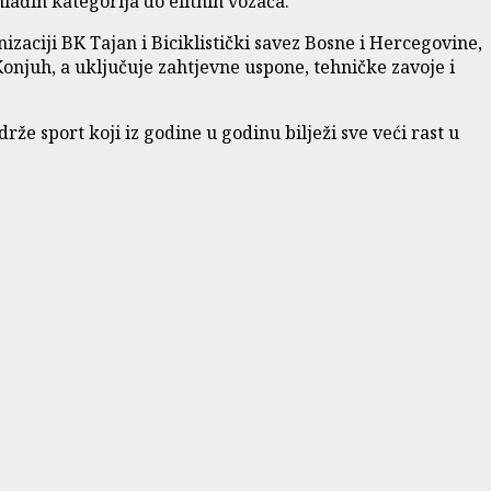
lađih kategorija do elitnih vozača.
zaciji BK Tajan i Biciklistički savez Bosne i Hercegovine,
Konjuh, a uključuje zahtjevne uspone, tehničke zavoje i
e sport koji iz godine u godinu bilježi sve veći rast u