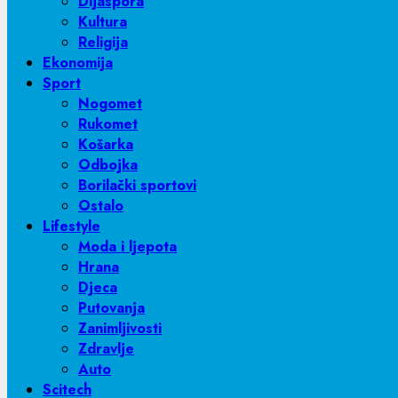
Dijaspora
Kultura
Religija
Ekonomija
Sport
Nogomet
Rukomet
Košarka
Odbojka
Borilački sportovi
Ostalo
Lifestyle
Moda i ljepota
Hrana
Djeca
Putovanja
Zanimljivosti
Zdravlje
Auto
Scitech