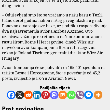
A321neo aviona, kojem će se u ljeto 2026. pridružiti
drugi avion.
– Oduševljeni smo što se vraćamo u našu bazu u Tuzli,
tačno deset godina nakon našeg prvog ulaska u grad.
Ponovno otvaranje ove baze, uz podršku raspoređivanja
dva najsavremenija aviona Airbus A321neo. Ovo
označava važnu prekretnicu u našem kontinuiranom
rastu širom Bosne i Hercegovine, čineći Wizz Air
najvećom avio-kompanijom u Bosni i Hercegovini –
rekao je Roland Tischner, generalni direktor Wizz Air
Hungary.
Avion-kompanija će se pohvaliti sa 165.401 sjedalom na
tržištu Bosne i Hercegovine, što je povećanje od 45,2
posto, izvijestio je Ex-Yu Aviation News.
Podijelite vijest:
Post navigation