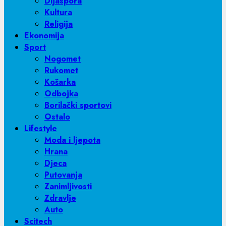
Dijaspora
Kultura
Religija
Ekonomija
Sport
Nogomet
Rukomet
Košarka
Odbojka
Borilački sportovi
Ostalo
Lifestyle
Moda i ljepota
Hrana
Djeca
Putovanja
Zanimljivosti
Zdravlje
Auto
Scitech