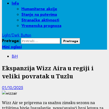
Info
Humanitarne akcije
Stanje na putevima
Stranačke aktivnosti
Vremenska prognoza
Light/Dark Button
Pretraga:
Mini oglasi
BiH
Ekspanzija Wizz Aira u regiji i
veliki povratak u Tuzlu
01/10/2025
Wizz Air se priprema za snažnu zimsku sezonu na
tržištima bivše Jugoslavije, povećavajući broj letova za