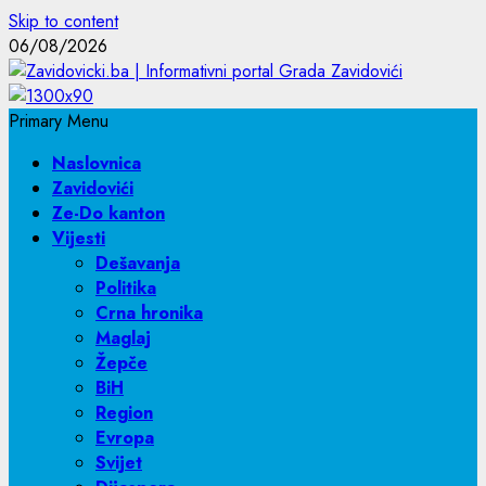
Skip to content
06/08/2026
Primary Menu
Naslovnica
Zavidovići
Ze-Do kanton
Vijesti
Dešavanja
Politika
Crna hronika
Maglaj
Žepče
BiH
Region
Evropa
Svijet