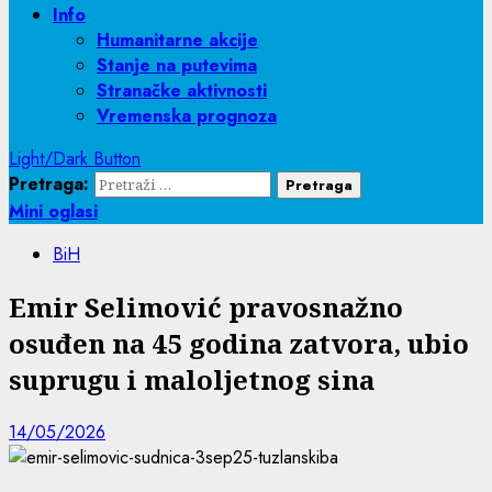
Info
Humanitarne akcije
Stanje na putevima
Stranačke aktivnosti
Vremenska prognoza
Light/Dark Button
Pretraga:
Mini oglasi
BiH
Emir Selimović pravosnažno
osuđen na 45 godina zatvora, ubio
suprugu i maloljetnog sina
14/05/2026