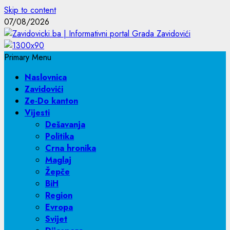
Skip to content
07/08/2026
Primary Menu
Naslovnica
Zavidovići
Ze-Do kanton
Vijesti
Dešavanja
Politika
Crna hronika
Maglaj
Žepče
BiH
Region
Evropa
Svijet