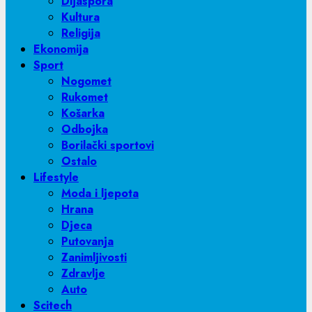
Dijaspora
Kultura
Religija
Ekonomija
Sport
Nogomet
Rukomet
Košarka
Odbojka
Borilački sportovi
Ostalo
Lifestyle
Moda i ljepota
Hrana
Djeca
Putovanja
Zanimljivosti
Zdravlje
Auto
Scitech