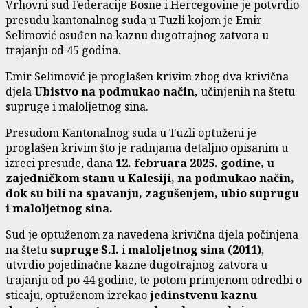
Vrhovni sud Federacije Bosne i Hercegovine je potvrdio
presudu kantonalnog suda u Tuzli kojom je Emir
Selimović osuđen na kaznu dugotrajnog zatvora u
trajanju od 45 godina.
Emir Selimović je proglašen krivim zbog dva krivična
djela
Ubistvo na podmukao način,
učinjenih na štetu
supruge i maloljetnog sina.
Presudom Kantonalnog suda u Tuzli optuženi je
proglašen krivim što je radnjama detaljno opisanim u
izreci presude, dana
12. februara 2025. godine, u
zajedničkom stanu u Kalesiji, na podmukao način,
dok su bili na spavanju, zagušenjem, ubio suprugu
i maloljetnog sina.
Sud je optuženom za navedena krivična djela počinjena
na štetu
supruge S.I.
i
maloljetnog sina (2011)
,
utvrdio pojedinačne kazne dugotrajnog zatvora u
trajanju od po 44 godine, te potom primjenom odredbi o
sticaju, optuženom izrekao
jedinstvenu kaznu