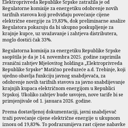
Elektroprivreda Republike Srpske zatražila je od
Regulatorne komisije za energetiku odobrenje novih
tarifnih stavova koji predviđaju povećanje cijene
električne energije za 19,83%, dok preliminarne analize
Regulatora pokazuju da bi ukupno poskupljenje za
krajnje kupce, uz uvažavanje i zahtjeva distributera,
moglo dostići čak 33%.
Regulatorna komisija za energetiku Republike Srpske
saopštila je da je 14. novembra 2025. godine zaprimila
zvanični zahtjev Mješovitog holdinga „Elektroprivreda
Republike Srpske“ Matično preduzeće a.d. Trebinje, koji
ujedno obavlja funkciju javnog snabdjevača, za
odobrenje novih tarifnih stavova za javno snabdijevanje
krajnjih kupaca električnom energijom u Republici
Srpskoj. Ukoliko zahtjev bude usvojen, nove tarife bi se
primjenjivale od 1. januara 2026. godine.
Prema dostavljenoj dokumentaciji, javni snabdjevač
traži povećanje cijene električne energije u ukupnom
iznosu od 19,83%. To podrazumijeva rast cijene nabavke