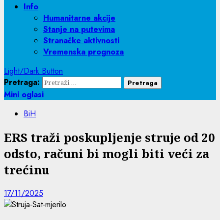
Info
Humanitarne akcije
Stanje na putevima
Stranačke aktivnosti
Vremenska prognoza
Light/Dark Button
Pretraga:
Mini oglasi
BiH
ERS traži poskupljenje struje od 20
odsto, računi bi mogli biti veći za
trećinu
17/11/2025