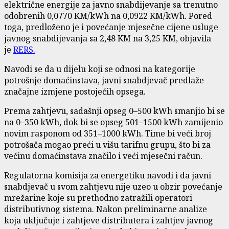
električne energije za javno snabdijevanje sa trenutno
odobrenih 0,0770 KM/kWh na 0,0922 KM/kWh. Pored
toga, predloženo je i povećanje mjesečne cijene usluge
javnog snabdijevanja sa 2,48 KM na 3,25 KM, objavila
je
RERS.
Navodi se da u dijelu koji se odnosi na kategorije
potrošnje domaćinstava, javni snabdjevač predlaže
značajne izmjene postojećih opsega.
Prema zahtjevu, sadašnji opseg 0–500 kWh smanjio bi se
na 0–350 kWh, dok bi se opseg 501–1500 kWh zamijenio
novim rasponom od 351–1000 kWh. Time bi veći broj
potrošača mogao preći u višu tarifnu grupu, što bi za
većinu domaćinstava značilo i veći mjesečni račun.
Regulatorna komisija za energetiku navodi i da javni
snabdjevač u svom zahtjevu nije uzeo u obzir povećanje
mrežarine koje su prethodno zatražili operatori
distributivnog sistema. Nakon preliminarne analize
koja uključuje i zahtjeve distributera i zahtjev javnog