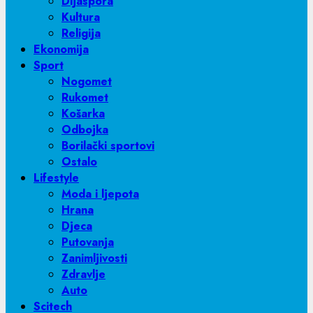
Dijaspora
Kultura
Religija
Ekonomija
Sport
Nogomet
Rukomet
Košarka
Odbojka
Borilački sportovi
Ostalo
Lifestyle
Moda i ljepota
Hrana
Djeca
Putovanja
Zanimljivosti
Zdravlje
Auto
Scitech