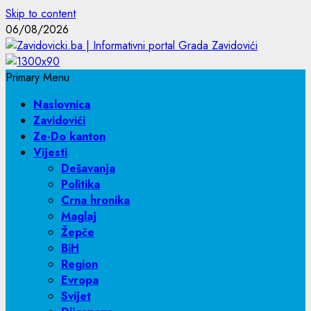
Skip to content
06/08/2026
Primary Menu
Naslovnica
Zavidovići
Ze-Do kanton
Vijesti
Dešavanja
Politika
Crna hronika
Maglaj
Žepče
BiH
Region
Evropa
Svijet