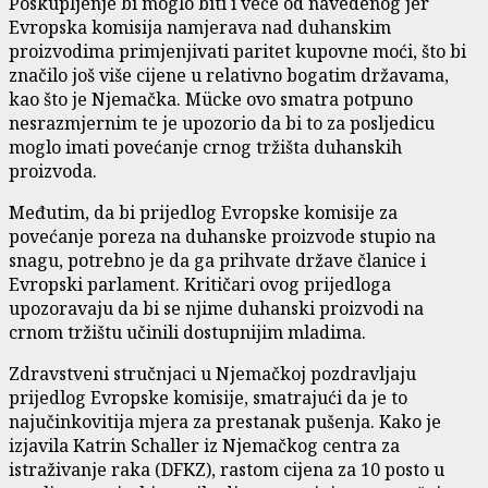
Poskupljenje bi moglo biti i veće od navedenog jer
Evropska komisija namjerava nad duhanskim
proizvodima primjenjivati paritet kupovne moći, što bi
značilo još više cijene u relativno bogatim državama,
kao što je Njemačka. Mücke ovo smatra potpuno
nesrazmjernim te je upozorio da bi to za posljedicu
moglo imati povećanje crnog tržišta duhanskih
proizvoda.
Međutim, da bi prijedlog Evropske komisije za
povećanje poreza na duhanske proizvode stupio na
snagu, potrebno je da ga prihvate države članice i
Evropski parlament. Kritičari ovog prijedloga
upozoravaju da bi se njime duhanski proizvodi na
crnom tržištu učinili dostupnijim mladima.
Zdravstveni stručnjaci u Njemačkoj pozdravljaju
prijedlog Evropske komisije, smatrajući da je to
najučinkovitija mjera za prestanak pušenja. Kako je
izjavila Katrin Schaller iz Njemačkog centra za
istraživanje raka (DFKZ), rastom cijena za 10 posto u