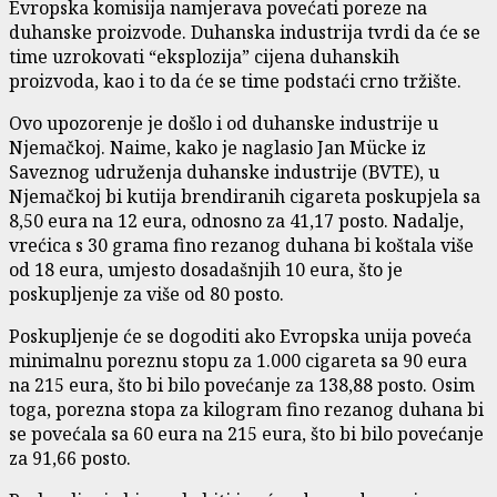
Evropska komisija namjerava povećati poreze na
duhanske proizvode. Duhanska industrija tvrdi da će se
time uzrokovati “eksplozija” cijena duhanskih
proizvoda, kao i to da će se time podstaći crno tržište.
Ovo upozorenje je došlo i od duhanske industrije u
Njemačkoj. Naime, kako je naglasio Jan Mücke iz
Saveznog udruženja duhanske industrije (BVTE), u
Njemačkoj bi kutija brendiranih cigareta poskupjela sa
8,50 eura na 12 eura, odnosno za 41,17 posto. Nadalje,
vrećica s 30 grama fino rezanog duhana bi koštala više
od 18 eura, umjesto dosadašnjih 10 eura, što je
poskupljenje za više od 80 posto.
Poskupljenje će se dogoditi ako Evropska unija poveća
minimalnu poreznu stopu za 1.000 cigareta sa 90 eura
na 215 eura, što bi bilo povećanje za 138,88 posto. Osim
toga, porezna stopa za kilogram fino rezanog duhana bi
se povećala sa 60 eura na 215 eura, što bi bilo povećanje
za 91,66 posto.