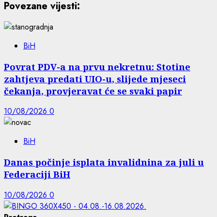
Povezane vijesti:
BiH
Povrat PDV-a na prvu nekretnu: Stotine
zahtjeva predati UIO-u, slijede mjeseci
čekanja, provjeravat će se svaki papir
10/08/2026
0
BiH
Danas počinje isplata invalidnina za juli u
Federaciji BiH
10/08/2026
0