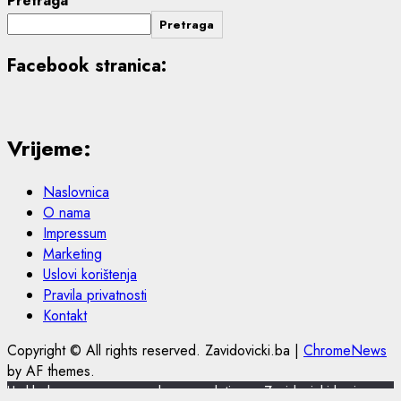
Pretraga
Pretraga
Facebook stranica:
Vrijeme:
Naslovnica
O nama
Impressum
Marketing
Uslovi korištenja
Pravila privatnosti
Kontakt
Copyright © All rights reserved. Zavidovicki.ba
|
ChromeNews
by AF themes.
U skladu s novom europskom regulativom, Zavidovicki.ba je