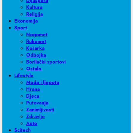
Dijaspora
Kultura
Religija
Ekonomija
Sport
Nogomet
Rukomet
Košarka
Odbojka
Borilački sportovi
Ostalo
Lifestyle
Moda i ljepota
Hrana
Djeca
Putovanja
Zanimljivosti
Zdravlje
Auto
Scitech