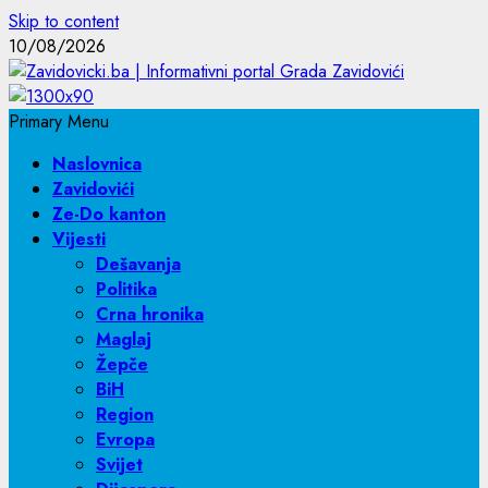
Skip to content
10/08/2026
Primary Menu
Naslovnica
Zavidovići
Ze-Do kanton
Vijesti
Dešavanja
Politika
Crna hronika
Maglaj
Žepče
BiH
Region
Evropa
Svijet