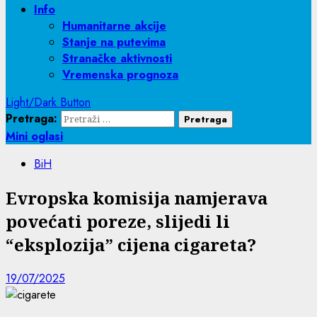
Info
Humanitarne akcije
Stanje na putevima
Stranačke aktivnosti
Vremenska prognoza
Light/Dark Button
Pretraga:
Mini oglasi
BiH
Evropska komisija namjerava
povećati poreze, slijedi li
“eksplozija” cijena cigareta?
19/07/2025