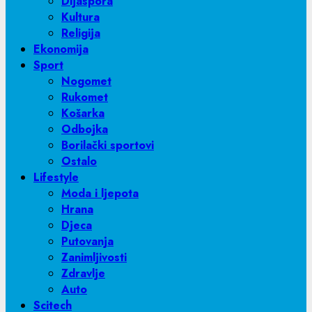
Dijaspora
Kultura
Religija
Ekonomija
Sport
Nogomet
Rukomet
Košarka
Odbojka
Borilački sportovi
Ostalo
Lifestyle
Moda i ljepota
Hrana
Djeca
Putovanja
Zanimljivosti
Zdravlje
Auto
Scitech