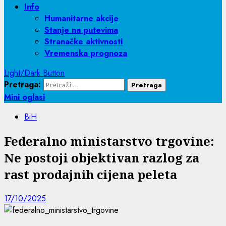
Info
Humanitarne akcije
Stanje na putevima
Stranačke aktivnosti
Vremenska prognoza
Light/Dark Button
Pretraga:
Mini oglasi
BiH
Federalno ministarstvo trgovine:
Ne postoji objektivan razlog za
rast prodajnih cijena peleta
17/10/2025