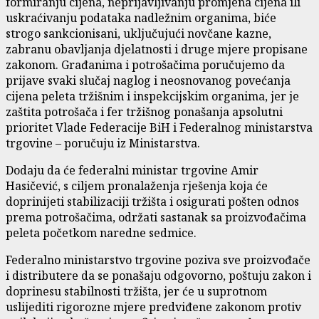
formiranju cijena, neprijavljivanju promjena cijena ili
uskraćivanju podataka nadležnim organima, biće
strogo sankcionisani, uključujući novčane kazne,
zabranu obavljanja djelatnosti i druge mjere propisane
zakonom. Građanima i potrošačima poručujemo da
prijave svaki slučaj naglog i neosnovanog povećanja
cijena peleta tržišnim i inspekcijskim organima, jer je
zaštita potrošača i fer tržišnog ponašanja apsolutni
prioritet Vlade Federacije BiH i Federalnog ministarstva
trgovine – poručuju iz Ministarstva.
Dodaju da će federalni ministar trgovine Amir
Hasičević, s ciljem pronalaženja rješenja koja će
doprinijeti stabilizaciji tržišta i osigurati pošten odnos
prema potrošačima, održati sastanak sa proizvođačima
peleta početkom naredne sedmice.
Federalno ministarstvo trgovine poziva sve proizvođače
i distributere da se ponašaju odgovorno, poštuju zakon i
doprinesu stabilnosti tržišta, jer će u suprotnom
uslijediti rigorozne mjere predviđene zakonom protiv