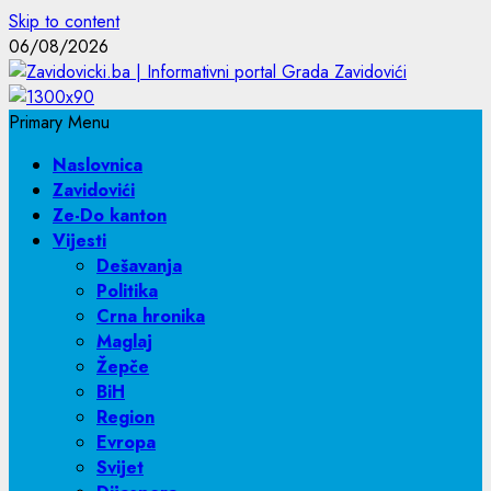
Skip to content
06/08/2026
Primary Menu
Naslovnica
Zavidovići
Ze-Do kanton
Vijesti
Dešavanja
Politika
Crna hronika
Maglaj
Žepče
BiH
Region
Evropa
Svijet