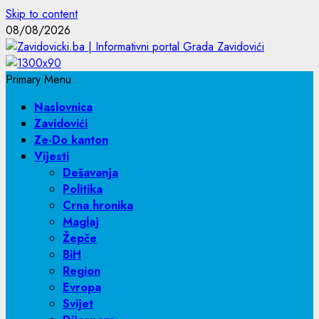
Skip to content
08/08/2026
Primary Menu
Naslovnica
Zavidovići
Ze-Do kanton
Vijesti
Dešavanja
Politika
Crna hronika
Maglaj
Žepče
BiH
Region
Evropa
Svijet