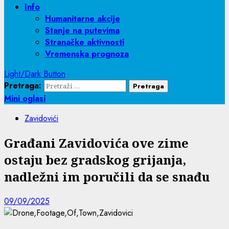
Info
Humanitarne akcije
Stanje na putevima
Stranačke aktivnosti
Vremenska prognoza
Light/Dark Button
Pretraga:
Mini oglasi
Zavidovići
Građani Zavidovića ove zime
ostaju bez gradskog grijanja,
nadležni im poručili da se snađu
09/09/2025