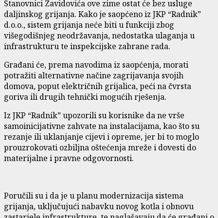
Stanovnici Zavidovića ove zime ostat će bez usluge
daljinskog grijanja. Kako je saopćeno iz JKP “Radnik”
d.o.o., sistem grijanja neće biti u funkciji zbog
višegodišnjeg neodržavanja, nedostatka ulaganja u
infrastrukturu te inspekcijske zabrane rada.
Građani će, prema navodima iz saopćenja, morati
potražiti alternativne načine zagrijavanja svojih
domova, poput električnih grijalica, peći na čvrsta
goriva ili drugih tehnički mogućih rješenja.
Iz JKP “Radnik” upozorili su korisnike da ne vrše
samoinicijativne zahvate na instalacijama, kao što su
rezanje ili uklanjanje cijevi i opreme, jer bi to moglo
prouzrokovati ozbiljna oštećenja mreže i dovesti do
materijalne i pravne odgovornosti.
Poručili su i da je u planu modernizacija sistema
grijanja, uključujući nabavku novog kotla i obnovu
zastarjele infrastrukture, te naglašavaju da će građani o