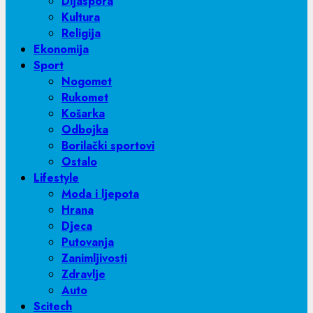
Dijaspora
Kultura
Religija
Ekonomija
Sport
Nogomet
Rukomet
Košarka
Odbojka
Borilački sportovi
Ostalo
Lifestyle
Moda i ljepota
Hrana
Djeca
Putovanja
Zanimljivosti
Zdravlje
Auto
Scitech