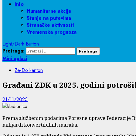
Info
Humanitarne akcije
Stanje na putevima
Stranačke aktivnosti
Vremenska prognoza
Light/Dark Button
Pretraga:
Mini oglasi
Ze-Do kanton
Građani ZDK u 2025. godini potroš
21/11/2025
Prema službenim podacima Porezne uprave Federacije BiH,
milijardi konvertibilnih maraka.