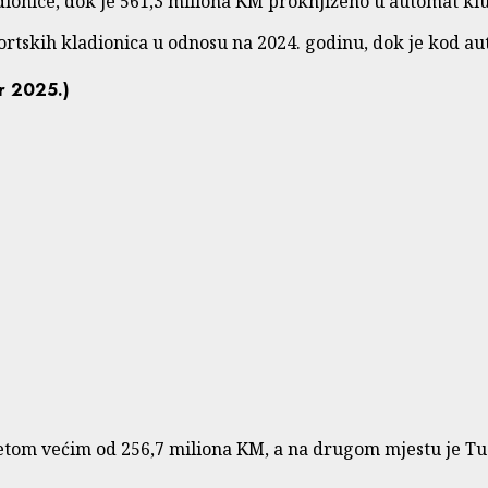
dionice, dok je 561,3 miliona KM proknjiženo u automat kl
rtskih kladionica u odnosu na 2024. godinu, dok je kod au
r 2025.)
tom većim od 256,7 miliona KM, a na drugom mjestu je Tu