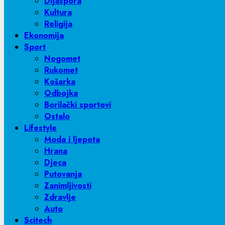
Dijaspora
Kultura
Religija
Ekonomija
Sport
Nogomet
Rukomet
Košarka
Odbojka
Borilački sportovi
Ostalo
Lifestyle
Moda i ljepota
Hrana
Djeca
Putovanja
Zanimljivosti
Zdravlje
Auto
Scitech