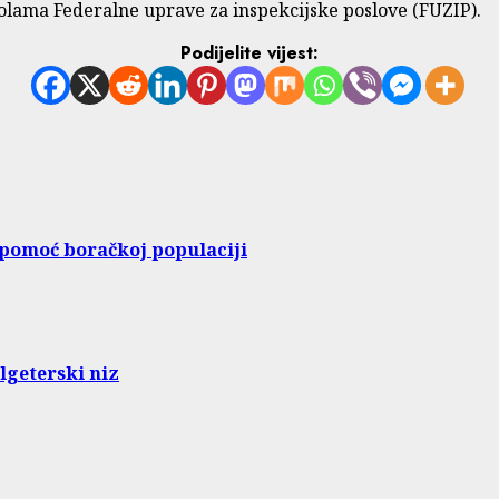
lama Federalne uprave za inspekcijske poslove (FUZIP).
Podijelite vijest:
 pomoć boračkoj populaciji
lgeterski niz