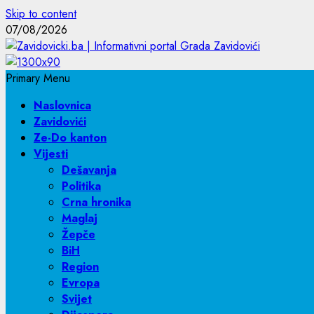
Skip to content
07/08/2026
Primary Menu
Naslovnica
Zavidovići
Ze-Do kanton
Vijesti
Dešavanja
Politika
Crna hronika
Maglaj
Žepče
BiH
Region
Evropa
Svijet