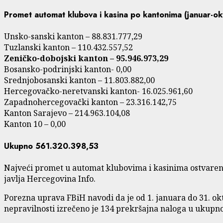
Promet automat klubova i kasina po kantonima (januar-o
Unsko-sanski kanton – 88.831.777,29
Tuzlanski kanton – 110.432.557,52
Zeničko-dobojski kanton – 95.946.973,29
Bosansko-podrinjski kanton- 0,00
Srednjobosanski kanton – 11.803.882,00
Hercegovačko-neretvanski kanton- 16.025.961,60
Zapadnohercegovački kanton – 23.316.142,75
Kanton Sarajevo – 214.963.104,08
Kanton 10 – 0,00
Ukupno 561.320.398,53
Najveći promet u automat klubovima i kasinima ostvaren 
javlja Hercegovina Info.
Porezna uprava FBiH navodi da je od 1. januara do 31. o
nepravilnosti izrečeno je 134 prekršajna naloga u ukupn