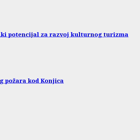
iki potencijal za razvoj kulturnog turizma
g požara kod Konjica