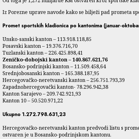
Od toga je 1,272 milijarde KM ostvaren kroz sportske kla
Iz Porezne uprave navode kako se bilježi pad prometa spo
Promet sportskih kladionica po kantonima (januar-oktoba
Unsko-sanski kanton – 113.918.118,85
Posavski kanton – 19.376.716,70
Tuzlanski kanton – 226.425.898,41
Zeničko-dobojski kanton – 140.867.621,76
Bosansko-podrinjski kanton – 11.509.458,64
Srednjobosanski kanton – 165.388.187,95
Hercegovačko-neretvanski kanton – 256.751.793,39
Zapadnohercegovački kanton- 78.296.942,38
Kanton Sarajevo – 209.742.921,93
Kanton 10 – 50.520.971,22
Ukupno 1.272.798.631,23
Hercegovačko-neretvanski kanton predvodi listu s prome
ostvaren je u Bosansko-podrinjskom kantonu.