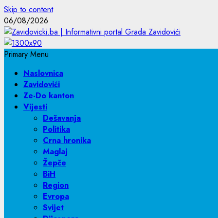
Skip to content
06/08/2026
Primary Menu
Naslovnica
Zavidovići
Ze-Do kanton
Vijesti
Dešavanja
Politika
Crna hronika
Maglaj
Žepče
BiH
Region
Evropa
Svijet