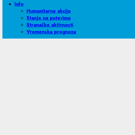
Info
Humanitarne akcije
Stanje na putevima
Stranačke aktivnosti
Vremenska prognoza
Light/Dark Button
Pretraga:
Mini oglasi
Rukomet
Hasan Ikanović: U Visoko idemo sa 
23/10/2025
Rukometni vikend donosi uzbudljiv derbi petog kola Pre
Zavidovići
. Ova utakmica već danima izaziva veliko inte