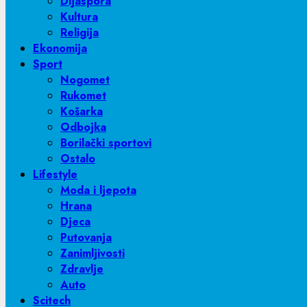
Dijaspora
Kultura
Religija
Ekonomija
Sport
Nogomet
Rukomet
Košarka
Odbojka
Borilački sportovi
Ostalo
Lifestyle
Moda i ljepota
Hrana
Djeca
Putovanja
Zanimljivosti
Zdravlje
Auto
Scitech