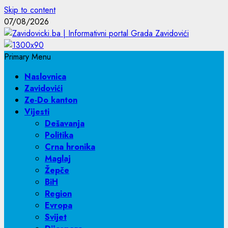
Skip to content
07/08/2026
Primary Menu
Naslovnica
Zavidovići
Ze-Do kanton
Vijesti
Dešavanja
Politika
Crna hronika
Maglaj
Žepče
BiH
Region
Evropa
Svijet