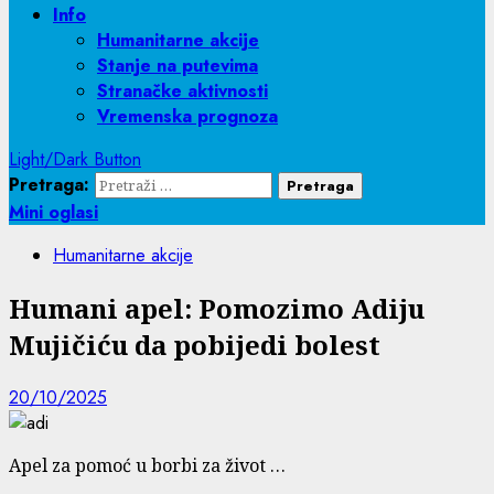
Info
Humanitarne akcije
Stanje na putevima
Stranačke aktivnosti
Vremenska prognoza
Light/Dark Button
Pretraga:
Mini oglasi
Humanitarne akcije
Humani apel: Pomozimo Adiju
Mujičiću da pobijedi bolest
20/10/2025
Apel za pomoć u borbi za život …