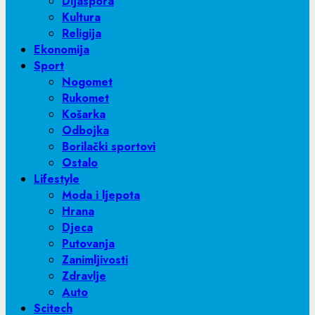
Dijaspora
Kultura
Religija
Ekonomija
Sport
Nogomet
Rukomet
Košarka
Odbojka
Borilački sportovi
Ostalo
Lifestyle
Moda i ljepota
Hrana
Djeca
Putovanja
Zanimljivosti
Zdravlje
Auto
Scitech