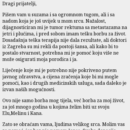
Dragi prijatelji,
Pišem vam u suzama i sa ogromnom tugom, ali i sa
nadom koja je još uvijek u mom srcu. Nažalost,
dijagnosticiran mi je tumor rektuma sa metastazama na
jetri i plućima, i pred sobom imam tešku borbu za život.
Dosadašnja teška terapija nije dala rezultate, ali doktori
iz Zagreba su mi rekli da postoji šansa, ali kako bi to
postalo stvarnost, potrebna mi je pomoć koju više ne
može osigurati moja porodica i ja.
Liječenje koje mi je potrebno nije pokriveno putem
javnog zdravstva, a cijena zračenja koje bi mi mogle
pomoći, kao i drugih medicinskih usluga, sada daleko je
izvan naših mogućnosti.
Ovo nije samo borba mog tijela, već borba za moj život,
za još mnogo godina u kojima želim biti uz svoju
Elu,Melinu i Kana.
Zato se obraćam vama, ljudima velikog srca. Molim vas