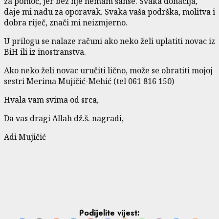
za pomoć, jer bez nje nemam šanse. Svaka donacija,
daje mi nadu za oporavak. Svaka vaša podrška, molitva i
dobra riječ, znači mi neizmjerno.
U prilogu se nalaze računi ako neko želi uplatiti novac iz
BiH ili iz inostranstva.
Ako neko želi novac uručiti lično, može se obratiti mojoj
sestri Merima Mujičić-Mehić (tel 061 816 150)
Hvala vam svima od srca,
Da vas dragi Allah dž.š. nagradi,
Adi Mujičić
Podijelite vijest: