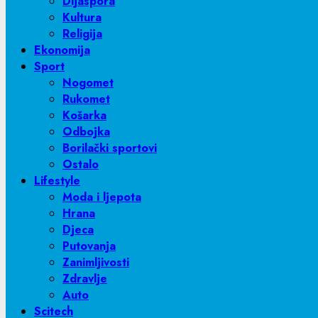
Dijaspora
Kultura
Religija
Ekonomija
Sport
Nogomet
Rukomet
Košarka
Odbojka
Borilački sportovi
Ostalo
Lifestyle
Moda i ljepota
Hrana
Djeca
Putovanja
Zanimljivosti
Zdravlje
Auto
Scitech