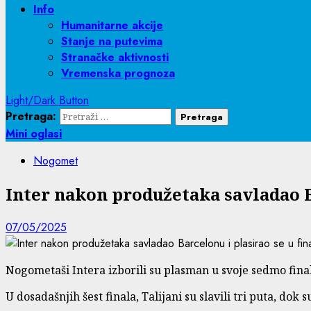
Info
Humanitarne akcije
Stanje na putevima
Stranačke aktivnosti
Vremenska prognoza
Light/Dark Button
Pretraga:
Mini oglasi
Nogomet
Inter nakon produžetaka savladao Ba
07/05/2025
Nogometaši Intera izborili su plasman u svoje sedmo final
U dosadašnjih šest finala, Talijani su slavili tri puta, dok su