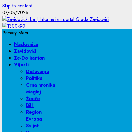
Skip to content
07/08/2026
Primary Menu
Naslovnica
Zavidovići
Ze-Do kanton
Vijesti
Dešavanja
Politika
Crna hronika
Maglaj
Žepče
BiH
Region
Evropa
Svijet