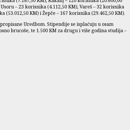
isnika (7.187,50 KM), Kakanj – 120 korisnika (20.600,00
 Usoru – 23 korisnika (4.112,50 KM), Vareš – 32 korisnika
ika (53.012,50 KM) i Žepče – 167 korisnika (29.462,50 KM).
e propisane Uredbom. Stipendije se isplaćuju u osam
sno brucoše, te 1.500 KM za drugu i više godina studija –