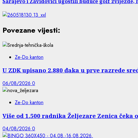
Sarajevo i Zavidovići ugostili buduće golf zvijezde, n
Povezane vijesti:
Ze-Do kanton
U ZDK upisano 2.880 đaka u prve razrede sre
06/08/2026
0
Ze-Do kanton
Više od 1.500 radnika Željezare Zenica čeka 
04/08/2026
0