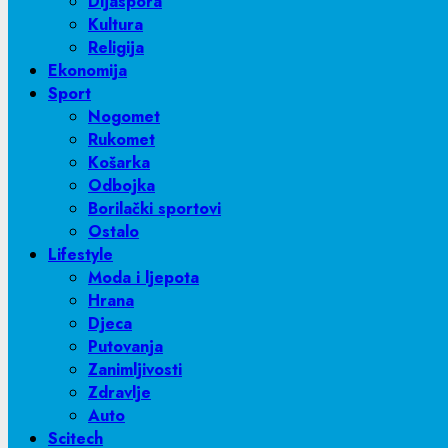
Dijaspora
Kultura
Religija
Ekonomija
Sport
Nogomet
Rukomet
Košarka
Odbojka
Borilački sportovi
Ostalo
Lifestyle
Moda i ljepota
Hrana
Djeca
Putovanja
Zanimljivosti
Zdravlje
Auto
Scitech