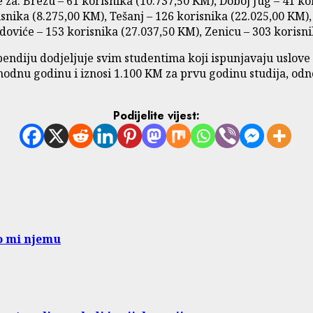
za: Brezu – 61 korisnika (10.737,50 KM), Doboj Jug – 41 kor
snika (8.275,00 KM), Tešanj – 126 korisnika (22.025,00 KM),
idoviće – 153 korisnika (27.037,50 KM), Zenicu – 303 korisn
ipendiju dodjeljuje svim studentima koji ispunjavaju uslov
hodnu godinu i iznosi 1.100 KM za prvu godinu studija, odno
Podijelite vijest:
go mi njemu