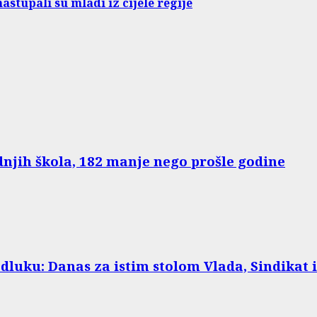
astupali su mladi iz cijele regije
dnjih škola, 182 manje nego prošle godine
odluku: Danas za istim stolom Vlada, Sindikat 