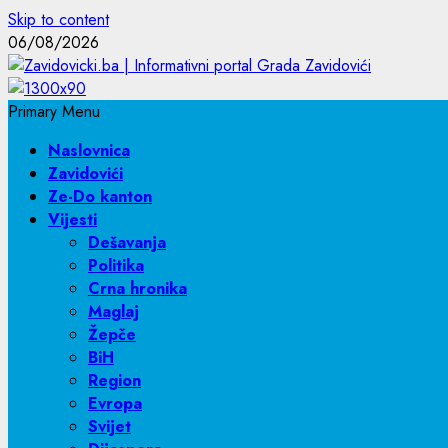
Skip to content
06/08/2026
Primary Menu
Naslovnica
Zavidovići
Ze-Do kanton
Vijesti
Dešavanja
Politika
Crna hronika
Maglaj
Žepče
BiH
Region
Evropa
Svijet