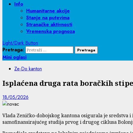
Info
Humanitarne akcije
Stanje na putevima
Stranačke aktivnosti
Vremenska prognoza
Light/Dark Button
Pretraga:
Mini oglasi
Ze-Do kanton
Isplaćena druga rata boračkih stipe
18/05/2026
Vlada Zeničko-dobojskog kantona osigurala je sredstva i i
samofinansirajućeg studija prvog i drugog ciklusa Bolonj