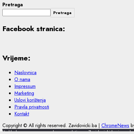
Pretraga
Pretraga
Facebook stranica:
Vrijeme:
Naslovnica
O nama
Impressum
Marketing
Uslovi korištenja
Pravila privatnosti
Kontakt
Copyright © All rights reserved. Zavidovicki.ba
|
ChromeNews
by
U skladu s novom europskom regulativom, Zavidovicki.ba je nadograd