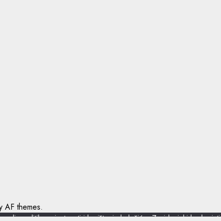
 AF themes.
io politiku privatnosti i korištenja kolačića. Zavidovicki.ba korist