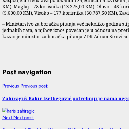
Raspodjela sredstava po lokalnim zajednicama izvršena je 
KM), Maglaj – 78 korisnika (13.375,00 KM), Olovo – 46 kori
(5.600,00 KM), Visoko – 177 korisnika (30.787,50 KM), Zav
– Ministarstvo za boračka pitanja već nekoliko godina st
jednakih rata, a njihov iznos povećan je u odnosu na pret
kazao je ministar za boračka pitanja ZDK Adnan Sirovica.
Post navigation
Previous
Previous post:
Zahiragić: Bakir Izetbegović potrebniji je nama ne
Next
Next post: