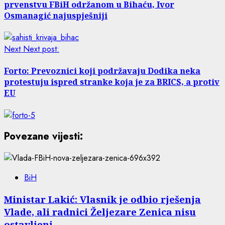
prvenstvu FBiH održanom u Bihaću, Ivor
Osmanagić najuspješniji
Next
Next post:
Forto: Prevoznici koji podržavaju Dodika neka
protestuju ispred stranke koja je za BRICS, a protiv
EU
Povezane vijesti:
BiH
Ministar Lakić: Vlasnik je odbio rješenja
Vlade, ali radnici Željezare Zenica nisu
ostavljeni