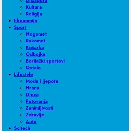
Dijaspora
Kultura
Religija
Ekonomija
Sport
Nogomet
Rukomet
Košarka
Odbojka
Borilački sportovi
Ostalo
Lifestyle
Moda i ljepota
Hrana
Djeca
Putovanja
Zanimljivosti
Zdravlje
Auto
Scitech