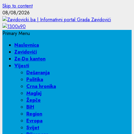
Skip to content
08/08/2026
Primary Menu
Naslovnica
Zavidovići
Ze-Do kanton
Vijesti
Dešavanja
Politika
Crna hronika
Maglaj
Žepče
BiH
Region
Evropa
Svijet