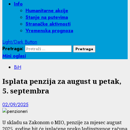
Info
Humanitarne akcije
Stanje na putevima
Stranačke aktivnosti
Vremenska prognoza
Light/Dark Button
Pretraga:
Mini oglasi
BiH
Isplata penzija za august u petak,
5. septembra
02/09/2025
U skladu sa Zakonom o MIO, penzije za mjesec august
2025. godine bit će isplaćene preko Jedinstvenog računa