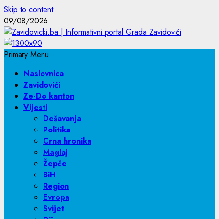
Skip to content
09/08/2026
Primary Menu
Naslovnica
Zavidovići
Ze-Do kanton
Vijesti
Dešavanja
Politika
Crna hronika
Maglaj
Žepče
BiH
Region
Evropa
Svijet