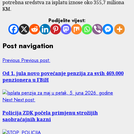
potrebna sredstva za isplatu iznose oko 355,7 miliona
KM.
Podijelite vijest:
Post navigation
Previous
Previous post:
Od 1. jula novo povećanje penzija za svih 469.000
penzionera u FBiH
Next
Next post:
Policija ZDK počela primjenu strožijih
saobraćajnih kazni