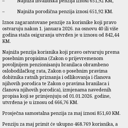
– Najniža invalidska penzija iznosi 651,92 KM,
– Najniža porodična penzija iznosi 651,92 KM.
Iznos zagarantovane penzije za korisnike koji pravo
ostvaruju nakon 1. januara 2026. na osnovu 40 ili više
godina staža osiguranja utvrđen je u iznosu od 842,44
KM.
Najniža penzija korisnika koji pravo ostvaruju prema
posebnim propisima (Zakon o prijevremenom
povoljnijem penzionisanju branilaca obrambeno
oslobodilačkog rata, Zakon o posebnim pravima
dobitnika ratnih priznanja i odlikovanja i članova
njihovih porodica te Zakon o pravima branilaca i
članova njihovih porodica), izmjenama navedenih
propisa koji se primjenjuju od 01.01.2026. godine,
utvrđena je u iznosu od 666,76 KM.
Prosječna samostalna penzija za maj iznosi 851,60 KM.
Penziju za maj primit će ukupno 468.769 korisnika, a