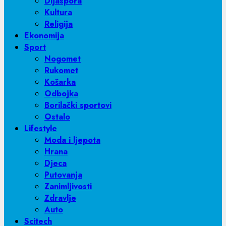
Dijaspora
Kultura
Religija
Ekonomija
Sport
Nogomet
Rukomet
Košarka
Odbojka
Borilački sportovi
Ostalo
Lifestyle
Moda i ljepota
Hrana
Djeca
Putovanja
Zanimljivosti
Zdravlje
Auto
Scitech