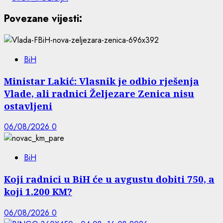
Povezane vijesti:
BiH
Ministar Lakić: Vlasnik je odbio rješenja
Vlade, ali radnici Željezare Zenica nisu
ostavljeni
06/08/2026
0
BiH
Koji radnici u BiH će u avgustu dobiti 750, a
koji 1.200 KM?
06/08/2026
0