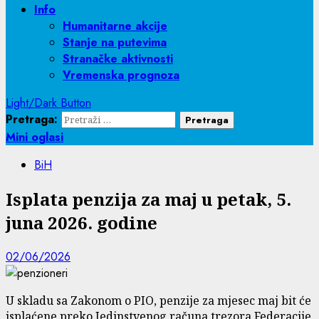
Info
Humanitarne akcije
Stanje na putevima
Stranačke aktivnosti
Vremenska prognoza
Light/Dark Button
Pretraga:
Mini oglasi
BiH
Isplata penzija za maj u petak, 5.
juna 2026. godine
02/06/2026
U skladu sa Zakonom o PIO, penzije za mjesec maj bit će
isplaćene preko Jedinstvenog računa trezora Federacije