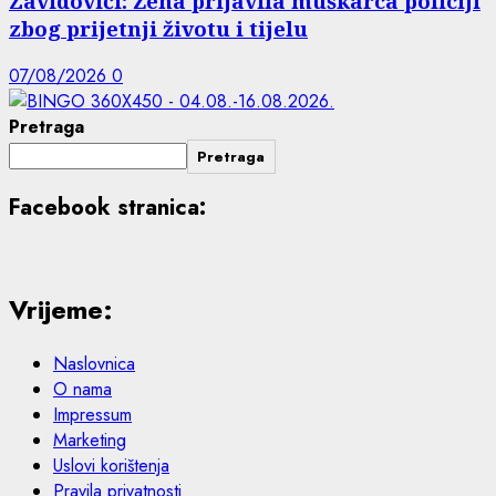
Zavidovići: Žena prijavila muškarca policiji
zbog prijetnji životu i tijelu
07/08/2026
0
Pretraga
Pretraga
Facebook stranica:
Vrijeme:
Naslovnica
O nama
Impressum
Marketing
Uslovi korištenja
Pravila privatnosti