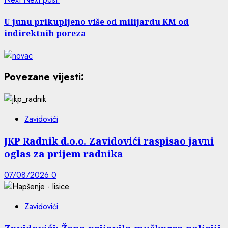
U junu prikupljeno više od milijardu KM od
indirektnih poreza
Povezane vijesti:
Zavidovići
JKP Radnik d.o.o. Zavidovići raspisao javni
oglas za prijem radnika
07/08/2026
0
Zavidovići