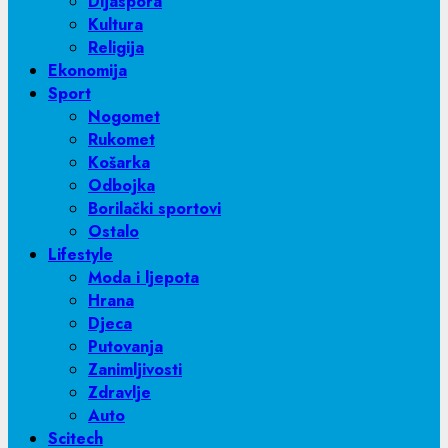
Dijaspora
Kultura
Religija
Ekonomija
Sport
Nogomet
Rukomet
Košarka
Odbojka
Borilački sportovi
Ostalo
Lifestyle
Moda i ljepota
Hrana
Djeca
Putovanja
Zanimljivosti
Zdravlje
Auto
Scitech