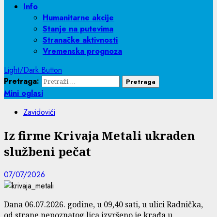
Info
Humanitarne akcije
Stanje na putevima
Stranačke aktivnosti
Vremenska prognoza
Light/Dark Button
Pretraga:
Mini oglasi
Zavidovići
Iz firme Krivaja Metali ukraden
službeni pečat
07/07/2026
Dana 06.07.2026. godine, u 09,40 sati, u ulici Radnička,
od strane nepoznatog lica izvršeno je krađa u