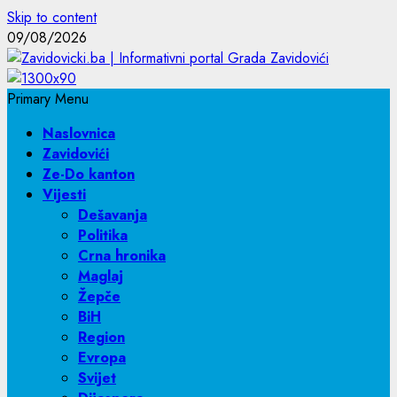
Skip to content
09/08/2026
Primary Menu
Naslovnica
Zavidovići
Ze-Do kanton
Vijesti
Dešavanja
Politika
Crna hronika
Maglaj
Žepče
BiH
Region
Evropa
Svijet