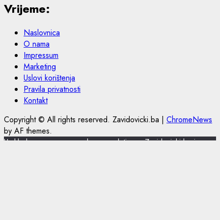
Vrijeme:
Naslovnica
O nama
Impressum
Marketing
Uslovi korištenja
Pravila privatnosti
Kontakt
Copyright © All rights reserved. Zavidovicki.ba
|
ChromeNews
by AF themes.
U skladu s novom europskom regulativom, Zavidovicki.ba je
nadogradio politiku privatnosti i korištenja kolačića.
Zavidovicki.ba koristi kolačiće (cookies) za pružanje boljeg
korisničkog iskustva, funkcionalnosti stranice i prilagođavanja
sustava oglašavanja. Nastavkom pregleda portala Zavidovicki.ba
slažete se sa korištenjem kolačića. Više o kolačićima pročitajte u
uslovima korištenja.
Slažem se
Pročitajte ovdje