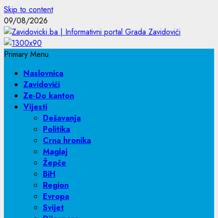
Skip to content
09/08/2026
Primary Menu
Naslovnica
Zavidovići
Ze-Do kanton
Vijesti
Dešavanja
Politika
Crna hronika
Maglaj
Žepče
BiH
Region
Evropa
Svijet