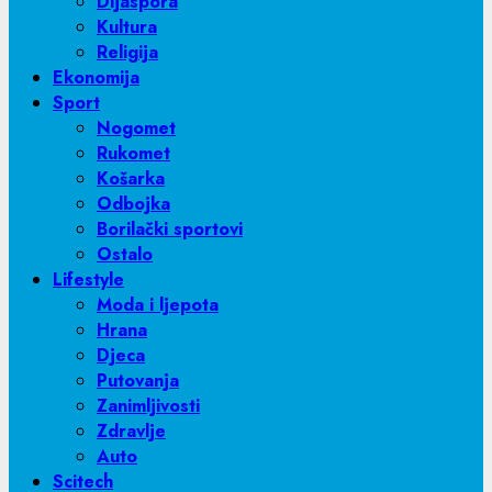
Dijaspora
Kultura
Religija
Ekonomija
Sport
Nogomet
Rukomet
Košarka
Odbojka
Borilački sportovi
Ostalo
Lifestyle
Moda i ljepota
Hrana
Djeca
Putovanja
Zanimljivosti
Zdravlje
Auto
Scitech