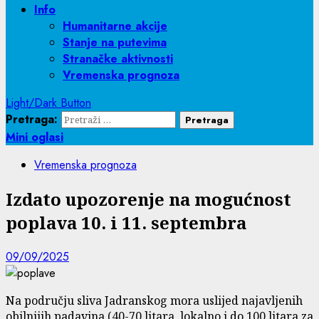
Info
Humanitarne akcije
Stanje na putevima
Stranačke aktivnosti
Vremenska prognoza
Light/Dark Button
Pretraga:
Mini oglasi
Vremenska prognoza
Izdato upozorenje na mogućnost
poplava 10. i 11. septembra
09/09/2025
Na području sliva Jadranskog mora uslijed najavljenih
obilnijih padavina (40-70 litara, lokalno i do 100 litara za