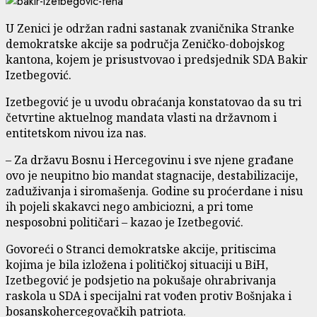
U Zenici je održan radni sastanak zvaničnika Stranke
demokratske akcije sa područja Zeničko-dobojskog
kantona, kojem je prisustvovao i predsjednik SDA Bakir
Izetbegović.
Izetbegović je u uvodu obraćanja konstatovao da su tri
četvrtine aktuelnog mandata vlasti na državnom i
entitetskom nivou iza nas.
– Za državu Bosnu i Hercegovinu i sve njene građane
ovo je neupitno bio mandat stagnacije, destabilizacije,
zaduživanja i siromašenja. Godine su proćerdane i nisu
ih pojeli skakavci nego ambiciozni, a pri tome
nesposobni političari – kazao je Izetbegović.
Govoreći o Stranci demokratske akcije, pritiscima
kojima je bila izložena i političkoj situaciji u BiH,
Izetbegović je podsjetio na pokušaje ohrabrivanja
raskola u SDA i specijalni rat vođen protiv Bošnjaka i
bosanskohercegovačkih patriota.