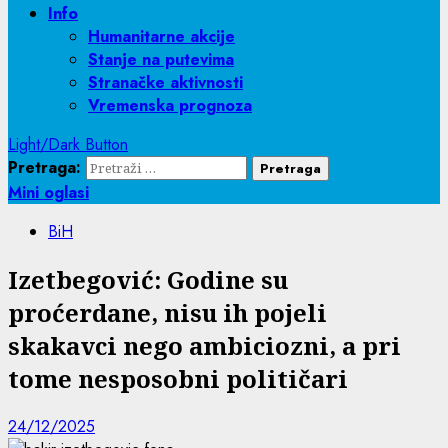
Info
Humanitarne akcije
Stanje na putevima
Stranačke aktivnosti
Vremenska prognoza
Light/Dark Button
Pretraga:
Mini oglasi
BiH
Izetbegović: Godine su
proćerdane, nisu ih pojeli
skakavci nego ambiciozni, a pri
tome nesposobni političari
24/12/2025