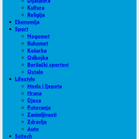
Dijaspora
Kultura
Religija
Ekonomija
Sport
Nogomet
Rukomet
Košarka
Odbojka
Borilački sportovi
Ostalo
Lifestyle
Moda i ljepota
Hrana
Djeca
Putovanja
Zanimljivosti
Zdravlje
Auto
Scitech