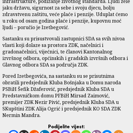
infrastrukture, podizanje životnog standarda. Ljudi žele
jaku državu, sigurnost za sebe i svoju djecu, bolju
zdravstvenu zaštitu, veće plaće i penzije. Uduplat ćemo
u roku od osam godina plaće i penzije, kupovnu moć
ljudi – poručio je Izetbegović.
Sastanku su prisustvovali zastupnici SDA sa svih nivoa
vlasti koji dolaze sa prostora ZDK, načelnici i
gradonačelnici, vijećnici, te članovi Kantonalnog
izvršnog odbora, općinskih i gradskih izvršnih odbora i
Glavnog odbora SDA sa područja ZDK.
Pored Izetbegovića, na sastanku su se prisutnima
obratili predsjednik Kluba Bošnjaka u Domu naroda
PSBiH Šefik Džaferović, predsjednik Kluba SDA u
Predstavničkom domu PFBiH Mirsad Zaimović,
premijer ZDK Nezir Pivić, predsjednik Kluba SDA u
SKupštini ZDK Alija Ogrić i predsjednik KO SDA ZDK
Nermin Mandra.
Podijelite vijest: