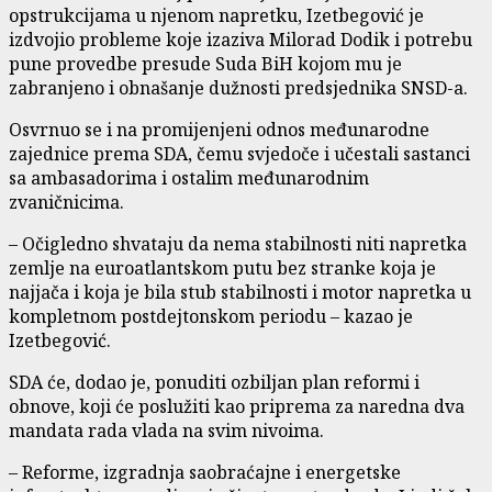
opstrukcijama u njenom napretku, Izetbegović je
izdvojio probleme koje izaziva Milorad Dodik i potrebu
pune provedbe presude Suda BiH kojom mu je
zabranjeno i obnašanje dužnosti predsjednika SNSD-a.
Osvrnuo se i na promijenjeni odnos međunarodne
zajednice prema SDA, čemu svjedoče i učestali sastanci
sa ambasadorima i ostalim međunarodnim
zvaničnicima.
– Očigledno shvataju da nema stabilnosti niti napretka
zemlje na euroatlantskom putu bez stranke koja je
najjača i koja je bila stub stabilnosti i motor napretka u
kompletnom postdejtonskom periodu – kazao je
Izetbegović.
SDA će, dodao je, ponuditi ozbiljan plan reformi i
obnove, koji će poslužiti kao priprema za naredna dva
mandata rada vlada na svim nivoima.
– Reforme, izgradnja saobraćajne i energetske