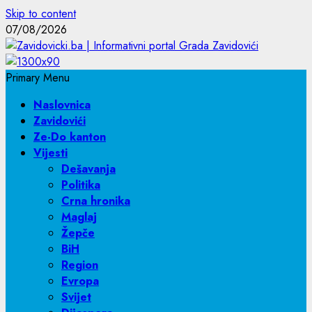
Skip to content
07/08/2026
Primary Menu
Naslovnica
Zavidovići
Ze-Do kanton
Vijesti
Dešavanja
Politika
Crna hronika
Maglaj
Žepče
BiH
Region
Evropa
Svijet