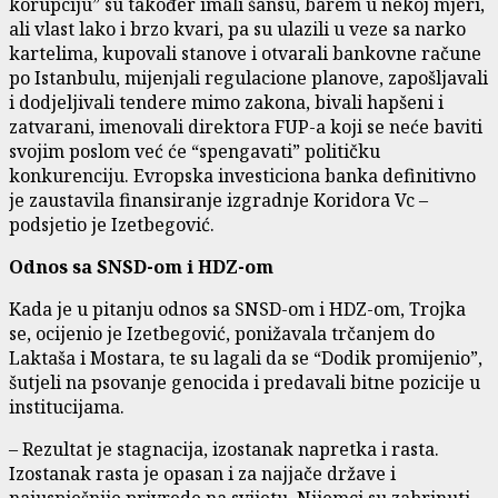
korupciju” su također imali šansu, barem u nekoj mjeri,
ali vlast lako i brzo kvari, pa su ulazili u veze sa narko
kartelima, kupovali stanove i otvarali bankovne račune
po Istanbulu, mijenjali regulacione planove, zapošljavali
i dodjeljivali tendere mimo zakona, bivali hapšeni i
zatvarani, imenovali direktora FUP-a koji se neće baviti
svojim poslom već će “spengavati” političku
konkurenciju. Evropska investiciona banka definitivno
je zaustavila finansiranje izgradnje Koridora Vc –
podsjetio je Izetbegović.
Odnos sa SNSD-om i HDZ-om
Kada je u pitanju odnos sa SNSD-om i HDZ-om, Trojka
se, ocijenio je Izetbegović, ponižavala trčanjem do
Laktaša i Mostara, te su lagali da se “Dodik promijenio”,
šutjeli na psovanje genocida i predavali bitne pozicije u
institucijama.
– Rezultat je stagnacija, izostanak napretka i rasta.
Izostanak rasta je opasan i za najjače države i
najuspješnije privrede na svijetu. Nijemci su zabrinuti