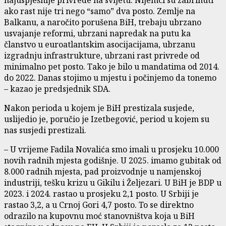
ako rast nije tri nego “samo” dva posto. Zemlje na
Balkanu, a naročito porušena BiH, trebaju ubrzano
usvajanje reformi, ubrzani napredak na putu ka
članstvo u euroatlantskim asocijacijama, ubrzanu
izgradnju infrastrukture, ubrzani rast privrede od
minimalno pet posto. Tako je bilo u mandatima od 2014.
do 2022. Danas stojimo u mjestu i počinjemo da tonemo
– kazao je predsjednik SDA.
Nakon perioda u kojem je BiH prestizala susjede,
uslijedio je, poručio je Izetbegović, period u kojem su
nas susjedi prestizali.
– U vrijeme Fadila Novalića smo imali u prosjeku 10.000
novih radnih mjesta godišnje. U 2025. imamo gubitak od
8.000 radnih mjesta, pad proizvodnje u namjenskoj
industriji, tešku krizu u Gikilu i Željezari. U BiH je BDP u
2023. i 2024. rastao u prosjeku 2,1 posto. U Srbiji je
rastao 3,2, a u Crnoj Gori 4,7 posto. To se direktno
odrazilo na kupovnu moć stanovništva koja u BiH