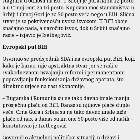
stagnira u odnosu na EU. U Srbiji je porasla za 12 posto,
a u Crnoj Gori za tri posto. Kupovna moć stanovništva u
Srbiji i Crnoj Gori je za 50 posto veća nego u BiH. Slična
stvar je sa pokrivenošću uvoza izvozom. U BiH oboje
značajno pada, a naročito izvoz, dok u Srbiji značajno
raste – izjavio je Izetbegović.
Evropski put BiH
Osvrnuo se predsjednik SDA i na evropski put BiH, koji,
kako je kazao, nije apstraktna stvar jer se radi o
svakodnevnom usvajanju reformi i permanentnom
popravljanju funkcionisanja državnog aparata, što
direktno utječe na rast ekonomije.
– Bugarska i Rumunija su ne tako davno imale manju
prosječnu plaću od BiH. Danas su njihove plaće duplo
veće. Crna Gora i Srbija su ne tako davno imale niže
plaće od nas, a danas su im one 50 posto više od naših –
konstatovao je Izetbegović.
Govoreći o aktuelnoj političkoj situaciji u državi i