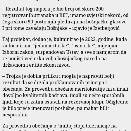
– Rezultat tog napora je bio broj od skoro 200
registrovanih stranaka u BiH, imamo svjetski rekord, od
čega skoro 90 posto njih plediraju na bošnjačke glasove.
I pri tome zavađaju Bošnjake – izjavio je Izetbegović.
Taj projekat, dodao je, kulminirao je 2022. godine, kada
su formirane “jedanaestorke”, “osmorke”, mijenjan
Izborni zakon, suspendovan Ustav, a sve s namjerom da
se poništi većinska volja bošnjačkog naroda na
državnom i entitetskom nivou.
– Trojka je dobila priliku i mogla je napraviti bolji
rezultat da se držala proklamovanih principa i
obećanja. Za provedbu obećane meritokratije nisu imali
dovoljno kvalitetnih kadrova. Imali su nešto sposobnih
ljudi koje su zatim ostavili na rezervnoj klupi. Očigledno
je bilo preče imenovati poslušne, pa makar bili i
nesposobni.
Za provedbu obećanja o “nultoj stopi tolerancije na