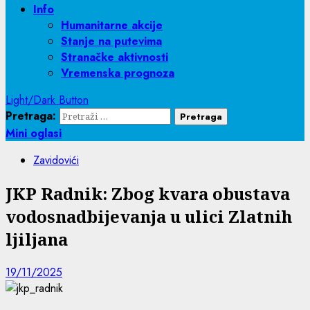
Info
Humanitarne akcije
Stanje na putevima
Stranačke aktivnosti
Vremenska prognoza
Light/Dark Button
Pretraga:
Mini oglasi
Zavidovići
JKP Radnik: Zbog kvara obustava
vodosnadbijevanja u ulici Zlatnih
ljiljana
19/11/2025