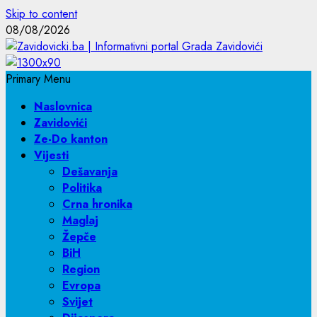
Skip to content
08/08/2026
Primary Menu
Naslovnica
Zavidovići
Ze-Do kanton
Vijesti
Dešavanja
Politika
Crna hronika
Maglaj
Žepče
BiH
Region
Evropa
Svijet