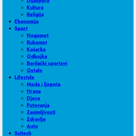
Dijaspora
Kultura
Religija
Ekonomija
Sport
Nogomet
Rukomet
Košarka
Odbojka
Borilački sportovi
Ostalo
Lifestyle
Moda i ljepota
Hrana
Djeca
Putovanja
Zanimljivosti
Zdravlje
Auto
Scitech