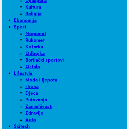
Dijaspora
Kultura
Religija
Ekonomija
Sport
Nogomet
Rukomet
Košarka
Odbojka
Borilački sportovi
Ostalo
Lifestyle
Moda i ljepota
Hrana
Djeca
Putovanja
Zanimljivosti
Zdravlje
Auto
Scitech