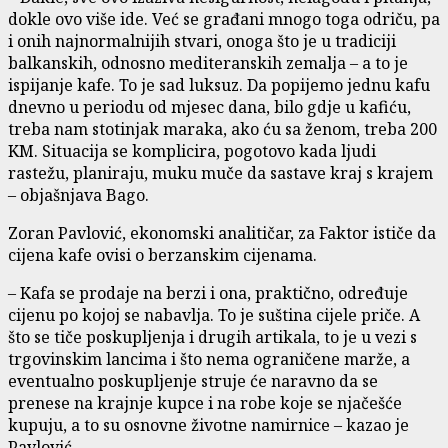
dokle ovo više ide. Već se građani mnogo toga odriču, pa
i onih najnormalnijih stvari, onoga što je u tradiciji
balkanskih, odnosno mediteranskih zemalja – a to je
ispijanje kafe. To je sad luksuz. Da popijemo jednu kafu
dnevno u periodu od mjesec dana, bilo gdje u kafiću,
treba nam stotinjak maraka, ako ću sa ženom, treba 200
KM. Situacija se komplicira, pogotovo kada ljudi
rastežu, planiraju, muku muče da sastave kraj s krajem
– objašnjava Bago.
Zoran Pavlović, ekonomski analitičar, za Faktor ističe da
cijena kafe ovisi o berzanskim cijenama.
– Kafa se prodaje na berzi i ona, praktično, određuje
cijenu po kojoj se nabavlja. To je suština cijele priče. A
što se tiče poskupljenja i drugih artikala, to je u vezi s
trgovinskim lancima i što nema ograničene marže, a
eventualno poskupljenje struje će naravno da se
prenese na krajnje kupce i na robe koje se njačešće
kupuju, a to su osnovne životne namirnice – kazao je
Pavlović.