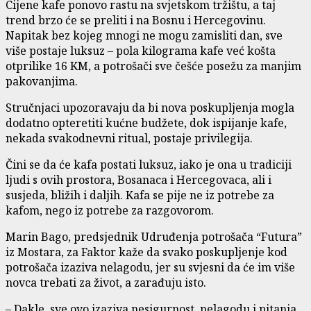
Cijene kafe ponovo rastu na svjetskom tržištu, a taj
trend brzo će se preliti i na Bosnu i Hercegovinu.
Napitak bez kojeg mnogi ne mogu zamisliti dan, sve
više postaje luksuz – pola kilograma kafe već košta
otprilike 16 KM, a potrošači sve češće posežu za manjim
pakovanjima.
Stručnjaci upozoravaju da bi nova poskupljenja mogla
dodatno opteretiti kućne budžete, dok ispijanje kafe,
nekada svakodnevni ritual, postaje privilegija.
Čini se da će kafa postati luksuz, iako je ona u tradiciji
ljudi s ovih prostora, Bosanaca i Hercegovaca, ali i
susjeda, bližih i daljih. Kafa se pije ne iz potrebe za
kafom, nego iz potrebe za razgovorom.
Marin Bago, predsjednik Udruđenja potrošača “Futura”
iz Mostara, za Faktor kaže da svako poskupljenje kod
potrošača izaziva nelagodu, jer su svjesni da će im više
novca trebati za život, a zarađuju isto.
– Dakle, sve ovo izaziva nesigurnost, nelagodu i pitanja,