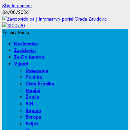
Skip to content
06/08/2026
Primary Menu
Naslovnica
Zavidovići
Ze-Do kanton
Vijesti
Dešavanja
Politika
Crna hronika
Maglaj
Žepče
BiH
Region
Evropa
Svijet