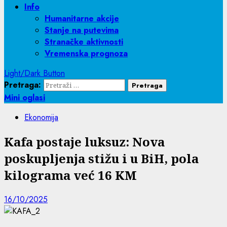
Info
Humanitarne akcije
Stanje na putevima
Stranačke aktivnosti
Vremenska prognoza
Light/Dark Button
Pretraga:
Mini oglasi
Ekonomija
Kafa postaje luksuz: Nova
poskupljenja stižu i u BiH, pola
kilograma već 16 KM
16/10/2025