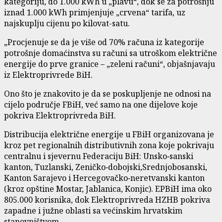
kategoriju, do 1.000 kWh u „plavu“, dok se za potrošnju
iznad 1.000 kWh primjenjuje „crvena“ tarifa, uz
najskuplju cijenu po kilovat-satu.
„Procjenuje se da je više od 70% računa iz kategorije
potrošnje domaćinstva su računi sa utroškom električne
energije do prve granice – „zeleni računi“, objašnjavaju
iz Elektroprivrede BiH.
Ono što je znakovito je da se poskupljenje ne odnosi na
cijelo područje FBiH, već samo na one dijelove koje
pokriva Elektroprivreda BiH.
Distribucija električne energije u FBiH organizovana je
kroz pet regionalnih distributivnih zona koje pokrivaju
centralnu i sjevernu Federaciju BiH: Unsko‑sanski
kanton, Tuzlanski, Zeničko‑dobojski,Srednjobosanski,
Kanton Sarajevo i Hercegovačko‑neretvanski kanton
(kroz opštine Mostar, Jablanica, Konjic). EPBiH ima oko
805.000 korisnika, dok Elektroprivreda HZHB pokriva
zapadne i južne oblasti sa većinskim hrvatskim
stanovništvom.