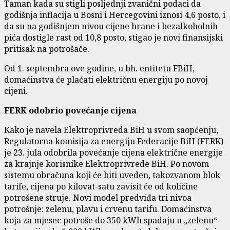
Taman kada su stigli posljednji zvanični podaci da
godišnja inflacija u Bosni i Hercegovini iznosi 4,6 posto, i
da su na godišnjem nivou cijene hrane i bezalkoholnih
pića dostigle rast od 10,8 posto, stigao je novi finansijski
pritisak na potrošače.
Od 1. septembra ove godine, u bh. entitetu FBiH,
domaćinstva će plaćati električnu energiju po novoj
cijeni.
FERK odobrio povećanje cijena
Kako je navela Elektroprivreda BiH u svom saopćenju,
Regulatorna komisija za energiju Federacije BiH (FERK)
je 23. jula odobrila povećanje cijena električne energije
za krajnje korisnike Elektroprivrede BiH. Po novom
sistemu obračuna koji će biti uveden, takozvanom blok
tarife, cijena po kilovat-satu zavisit će od količine
potrošene struje. Novi model predviđa tri nivoa
potrošnje: zelenu, plavu i crvenu tarifu. Domaćinstva
koja za mjesec potroše do 350 kWh spadaju u „zelenu“