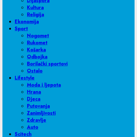
Dijaspora
Kultura
Religija
Ekonomija
Sport
Nogomet
Rukomet
Košarka
Odbojka
Borilački sportovi
Ostalo
Lifestyle
Moda i ljepota
Hrana
Djeca
Putovanja
Zanimljivosti
Zdravlje
Auto
Scitech