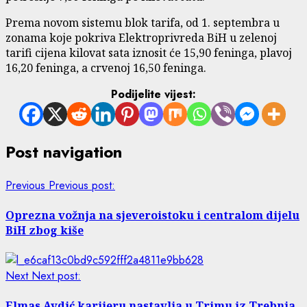
Prema novom sistemu blok tarifa, od 1. septembra u
zonama koje pokriva Elektroprivreda BiH u zelenoj
tarifi cijena kilovat sata iznosit će 15,90 feninga, plavoj
16,20 feninga, a crvenoj 16,50 feninga.
Podijelite vijest:
Post navigation
Previous
Previous post:
Oprezna vožnja na sjeveroistoku i centralom dijelu
BiH zbog kiše
Next
Next post:
Elmas Avdić karijeru nastavlja u Trimu iz Trebnja