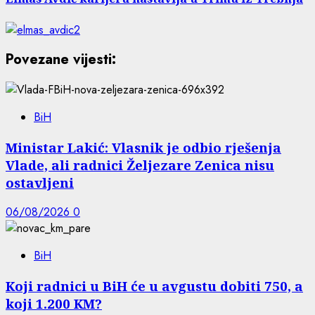
Povezane vijesti:
BiH
Ministar Lakić: Vlasnik je odbio rješenja
Vlade, ali radnici Željezare Zenica nisu
ostavljeni
06/08/2026
0
BiH
Koji radnici u BiH će u avgustu dobiti 750, a
koji 1.200 KM?