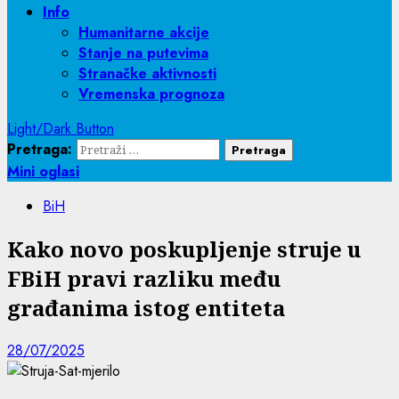
Info
Humanitarne akcije
Stanje na putevima
Stranačke aktivnosti
Vremenska prognoza
Light/Dark Button
Pretraga:
Mini oglasi
BiH
Kako novo poskupljenje struje u
FBiH pravi razliku među
građanima istog entiteta
28/07/2025