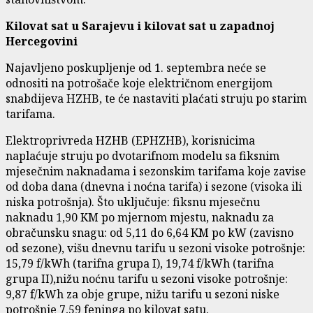
Kilovat sat u Sarajevu i kilovat sat u zapadnoj
Hercegovini
Najavljeno poskupljenje od 1. septembra neće se
odnositi na potrošače koje električnom energijom
snabdijeva HZHB, te će nastaviti plaćati struju po starim
tarifama.
Elektroprivreda HZHB (EPHZHB), korisnicima
naplaćuje struju po dvotarifnom modelu sa fiksnim
mjesečnim naknadama i sezonskim tarifama koje zavise
od doba dana (dnevna i noćna tarifa) i sezone (visoka ili
niska potrošnja). Što uključuje: fiksnu mjesečnu
naknadu 1,90 KM po mjernom mjestu, naknadu za
obračunsku snagu: od 5,11 do 6,64 KM po kW (zavisno
od sezone), višu dnevnu tarifu u sezoni visoke potrošnje:
15,79 f/kWh (tarifna grupa I), 19,74 f/kWh (tarifna
grupa II),nižu noćnu tarifu u sezoni visoke potrošnje:
9,87 f/kWh za obje grupe, nižu tarifu u sezoni niske
potrošnje 7,59 feninga po kilovat satu.