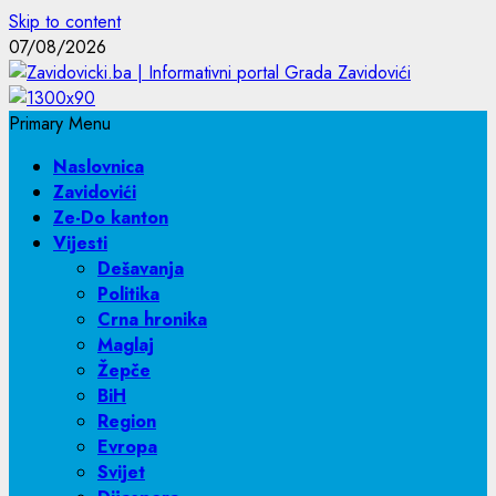
Skip to content
07/08/2026
Primary Menu
Naslovnica
Zavidovići
Ze-Do kanton
Vijesti
Dešavanja
Politika
Crna hronika
Maglaj
Žepče
BiH
Region
Evropa
Svijet