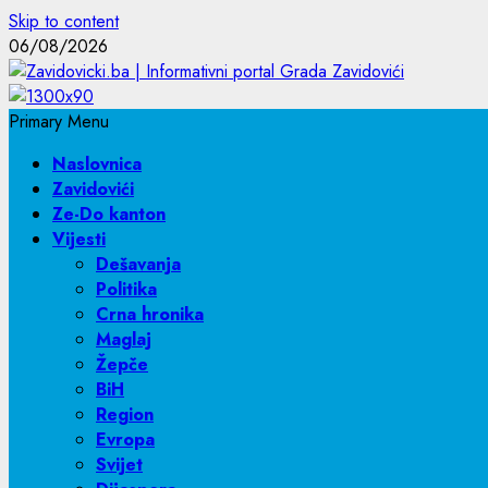
Skip to content
06/08/2026
Primary Menu
Naslovnica
Zavidovići
Ze-Do kanton
Vijesti
Dešavanja
Politika
Crna hronika
Maglaj
Žepče
BiH
Region
Evropa
Svijet