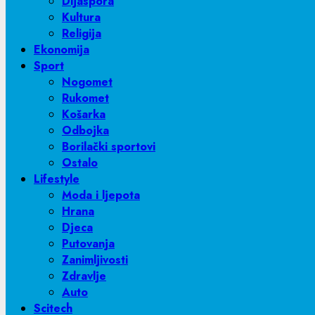
Dijaspora
Kultura
Religija
Ekonomija
Sport
Nogomet
Rukomet
Košarka
Odbojka
Borilački sportovi
Ostalo
Lifestyle
Moda i ljepota
Hrana
Djeca
Putovanja
Zanimljivosti
Zdravlje
Auto
Scitech