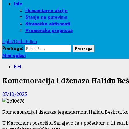
Info
Humanitarne akcije
Stanje na putevima
Stranačke aktivnosti
Vremenska prognoza
Light/Dark Button
Pretraga:
Mini oglasi
BiH
Komemoracija i dženaza Halidu Bešl
07/10/2025
Komemoracija i dženaza legendarnom Halidu Bešliću, koji 
U Narodnom pozorištu Sarajevo će s početkom u 11 sati bi