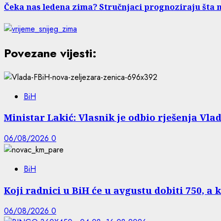
Čeka nas ledena zima? Stručnjaci prognoziraju šta 
Povezane vijesti:
BiH
Ministar Lakić: Vlasnik je odbio rješenja Vlad
06/08/2026
0
BiH
Koji radnici u BiH će u avgustu dobiti 750, a 
06/08/2026
0