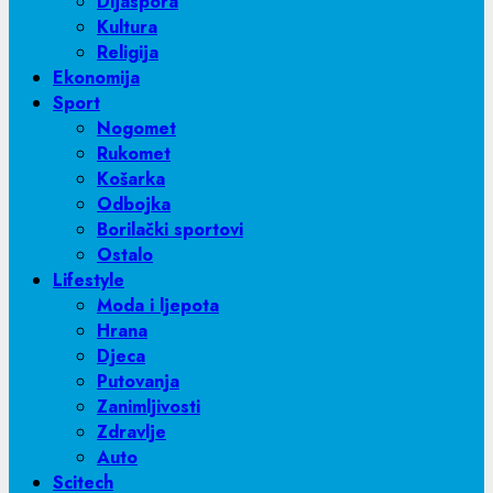
Dijaspora
Kultura
Religija
Ekonomija
Sport
Nogomet
Rukomet
Košarka
Odbojka
Borilački sportovi
Ostalo
Lifestyle
Moda i ljepota
Hrana
Djeca
Putovanja
Zanimljivosti
Zdravlje
Auto
Scitech