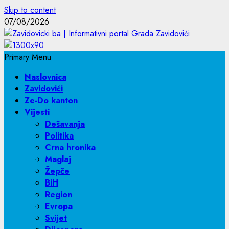
Skip to content
07/08/2026
Primary Menu
Naslovnica
Zavidovići
Ze-Do kanton
Vijesti
Dešavanja
Politika
Crna hronika
Maglaj
Žepče
BiH
Region
Evropa
Svijet