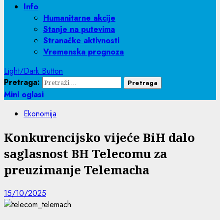
Info
Humanitarne akcije
Stanje na putevima
Stranačke aktivnosti
Vremenska prognoza
Light/Dark Button
Pretraga:
Mini oglasi
Ekonomija
Konkurencijsko vijeće BiH dalo
saglasnost BH Telecomu za
preuzimanje Telemacha
15/10/2025