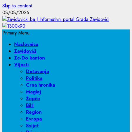
Skip to content
08/08/2026
Primary Menu
Naslovnica
Zavidovići
Ze-Do kanton
Vijesti
Dešavanja
Politika
Crna hronika
Maglaj
Žepče
BiH
Region
Evropa
Svijet