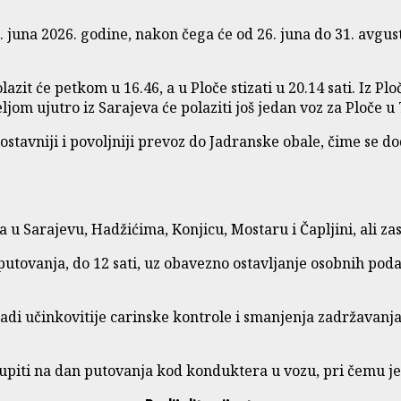
 juna 2026. godine, nakon čega će od 26. juna do 31. avgus
it će petkom u 16.46, a u Ploče stizati u 20.14 sati. Iz Plo
eljom ujutro iz Sarajeva će polaziti još jedan voz za Ploče u 
stavniji i povoljniji prevoz do Jadranske obale, čime se 
u Sarajevu, Hadžićima, Konjicu, Mostaru i Čapljini, ali za
putovanja, do 12 sati, uz obavezno ostavljanje osobnih poda
radi učinkovitije carinske kontrole i smanjenja zadržavanj
upiti na dan putovanja kod konduktera u vozu, pri čemu j