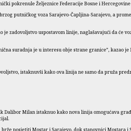
dnički pokrenule Željeznice Federacije Bosne i Hercegovine 
e brzog putničkog voza Sarajevo-Čapljina-Sarajevo, a pro
 je zadovoljstvo uspostavom linije, naglašavajući da će 
na suradnja je u interesu obje strane granice”, kazao je 
voljstvo, istaknuvši kako ova linija ne samo da pruža pred
nik Dalibor Milan istaknuo kako nova linija omogućava gra
ijal.
brže posjetiti Mostar i Sarajevo, dok stanovnici Mostara i 