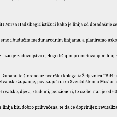
iH Mirza Hadžibegić ističući kako je linija od dosadašnje se
ujemo i budućim međunarodnim linijama, a planiramo uskoro 
zrazio je zadovoljstvo cjelogodišnjim prometovanjem linij
 županu te što smo uz podršku kolega iz Željeznica FBiH usp
tvanske županije, povezujući ih sa Sveučilištem u Mostaru
vatske, djeca, studenti, penzioneri, te osobe starije od 6
nija biti dobro prihvaćena, te da će doprinijeti revitaliza