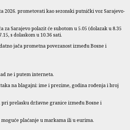
ta 2026. prometovati kao sezonski putnički voz Sarajevo-
ča za Sarajevo polazit će subotom u 5.05 (dolazak u 8.35
7.15, s dolaskom u 10.36 sati.
dodatno jača prometna povezanost između Bosne i
sad ne i putem interneta.
taka na blagajni: ime i prezime, godina rođenja i broj
a pri prelasku državne granice između Bosne i
e moguće plaćanje u markama ili u eurima.