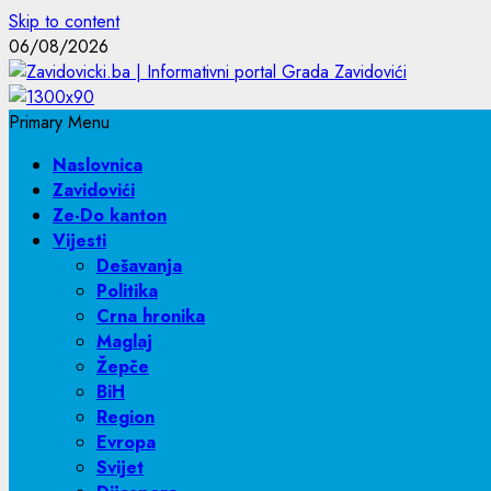
Skip to content
06/08/2026
Primary Menu
Naslovnica
Zavidovići
Ze-Do kanton
Vijesti
Dešavanja
Politika
Crna hronika
Maglaj
Žepče
BiH
Region
Evropa
Svijet