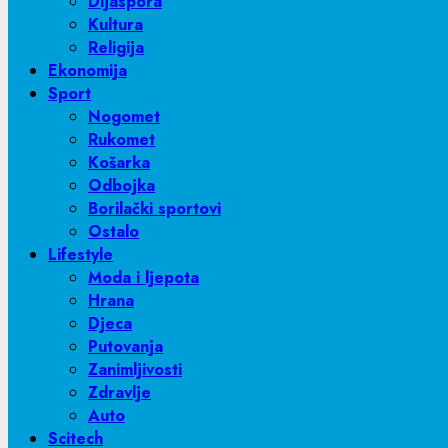
Dijaspora
Kultura
Religija
Ekonomija
Sport
Nogomet
Rukomet
Košarka
Odbojka
Borilački sportovi
Ostalo
Lifestyle
Moda i ljepota
Hrana
Djeca
Putovanja
Zanimljivosti
Zdravlje
Auto
Scitech