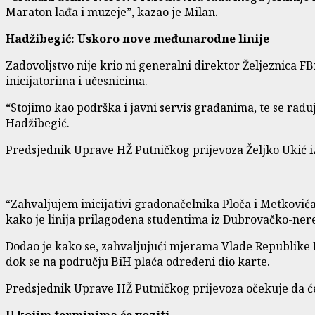
Maraton lađa i muzeje”, kazao je Milan.
Hadžibegić: Uskoro nove međunarodne linije
Zadovoljstvo nije krio ni generalni direktor Željeznica FB
inicijatorima i učesnicima.
“Stojimo kao podrška i javni servis građanima, te se rad
Hadžibegić.
Predsjednik Uprave HŽ Putničkog prijevoza Željko Ukić i
“Zahvaljujem inicijativi gradonačelnika Ploča i Metkovića,
kako je linija prilagođena studentima iz Dubrovačko-nere
Dodao je kako se, zahvaljujući mjerama Vlade Republike Hr
dok se na području BiH plaća određeni dio karte.
Predsjednik Uprave HŽ Putničkog prijevoza očekuje da će li
U kojim terminima će voziti