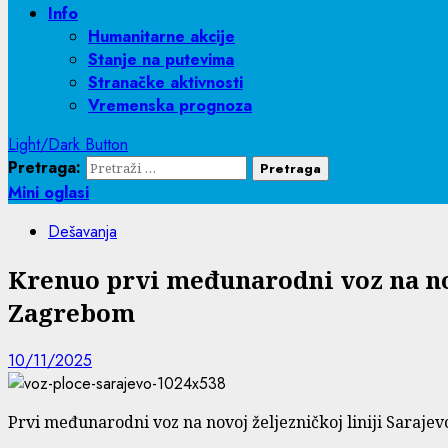
Info
Humanitarne akcije
Stanje na putevima
Stranačke aktivnosti
Vremenska prognoza
Light/Dark Button
Pretraga:
Mini oglasi
Dešavanja
Krenuo prvi međunarodni voz na nov
Zagrebom
10/11/2025
Prvi međunarodni voz na novoj željezničkoj liniji Sarajevo-