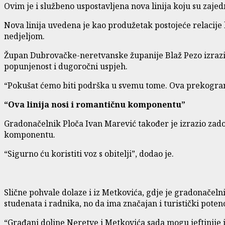
Ovim je i službeno uspostavljena nova linija koju su zaje
Nova linija uvedena je kao produžetak postojeće relacij
nedjeljom.
Župan Dubrovačke-neretvanske županije Blaž Pezo izrazio
popunjenost i dugoročni uspjeh.
“Pokušat ćemo biti podrška u svemu tome. Ova prekogranič
“Ova linija nosi i romantičnu komponentu”
Gradonačelnik Ploča Ivan Marević također je izrazio zado
komponentu.
“Sigurno ću koristiti voz s obitelji”, dodao je.
Slične pohvale dolaze i iz Metkovića, gdje je gradonačel
studenata i radnika, no da ima značajan i turistički potenc
“Građani doline Neretve i Metkovića sada mogu jeftinije i 