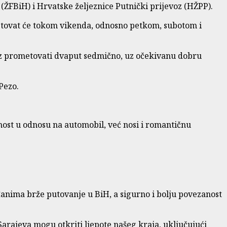
(ŽFBiH) i Hrvatske željeznice Putnički prijevoz (HŽPP).
metovat će tokom vikenda, odnosno petkom, subotom i
voz prometovati dvaput sedmično, uz očekivanu dobru
Pezo.
nost u odnosu na automobil, već nosi i romantičnu
đanima brže putovanje u BiH, a sigurno i bolju povezanost
Sarajeva mogu otkriti ljepote našeg kraja, uključujući