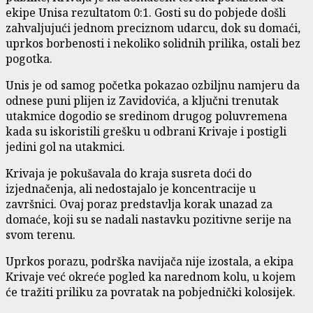
ekipe Unisa rezultatom 0:1. Gosti su do pobjede došli
zahvaljujući jednom preciznom udarcu, dok su domaći,
uprkos borbenosti i nekoliko solidnih prilika, ostali bez
pogotka.
Unis je od samog početka pokazao ozbiljnu namjeru da
odnese puni plijen iz Zavidovića, a ključni trenutak
utakmice dogodio se sredinom drugog poluvremena
kada su iskoristili grešku u odbrani Krivaje i postigli
jedini gol na utakmici.
Krivaja je pokušavala do kraja susreta doći do
izjednačenja, ali nedostajalo je koncentracije u
završnici. Ovaj poraz predstavlja korak unazad za
domaće, koji su se nadali nastavku pozitivne serije na
svom terenu.
Uprkos porazu, podrška navijača nije izostala, a ekipa
Krivaje već okreće pogled ka narednom kolu, u kojem
će tražiti priliku za povratak na pobjednički kolosijek.