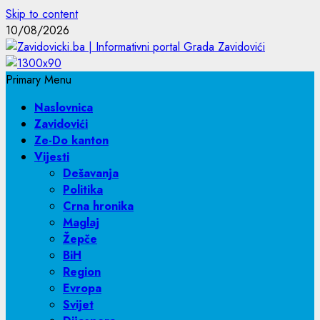
Skip to content
10/08/2026
Primary Menu
Naslovnica
Zavidovići
Ze-Do kanton
Vijesti
Dešavanja
Politika
Crna hronika
Maglaj
Žepče
BiH
Region
Evropa
Svijet