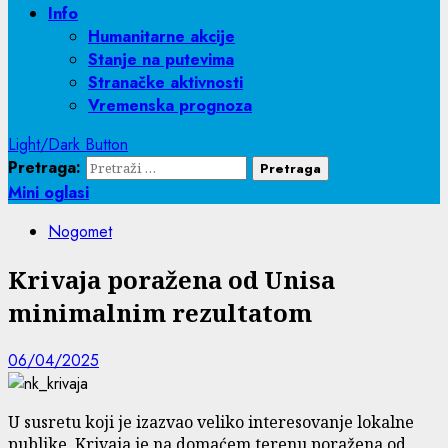
Info
Humanitarne akcije
Stanje na putevima
Stranačke aktivnosti
Vremenska prognoza
Light/Dark Button
Pretraga:
Mini oglasi
Nogomet
Krivaja poražena od Unisa
minimalnim rezultatom
06/04/2025
U
susretu koji je izazvao veliko interesovanje lokalne
publike, Krivaja je na domaćem terenu poražena od