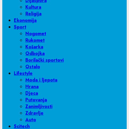
Dijaspora
Kultura
Religija
Ekonomija
Sport
Nogomet
Rukomet
Košarka
Odbojka
Borilački sportovi
Ostalo
Lifestyle
Moda i ljepota
Hrana
Djeca
Putovanja
Zanimljivosti
Zdravlje
Auto
Scitech