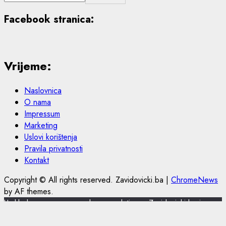
Facebook stranica:
Vrijeme:
Naslovnica
O nama
Impressum
Marketing
Uslovi korištenja
Pravila privatnosti
Kontakt
Copyright © All rights reserved. Zavidovicki.ba
|
ChromeNews
by AF themes.
U skladu s novom europskom regulativom, Zavidovicki.ba je
nadogradio politiku privatnosti i korištenja kolačića.